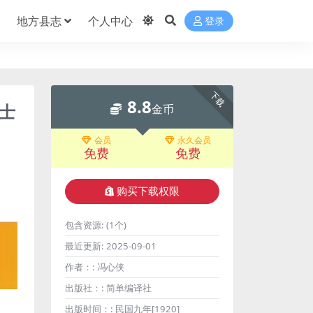
地方县志
个人中心
登录
下载
8.8
士
金币
会员
永久会员
免费
免费
购买下载权限
包含资源:
(1个)
最近更新:
2025-09-01
作者：:
冯心侠
出版社：:
简单编译社
出版时间：:
民国九年[1920]