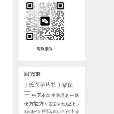
客服微信
热门资源
丁氏医学丛书
丁福保
三
中医
中医本草
中医理论
秘方验方
中国医学大成丛书
人
催眠
占卜
余萍客
物志
剧本丛刊
命