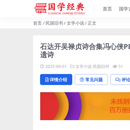
首页
国学
首页
民国旧书
文学小说
正文
石达开吴禄贞诗合集冯心侠P
遗诗
2025-09-01
文学小说
民国旧书
51
详情介绍
常见问题
评