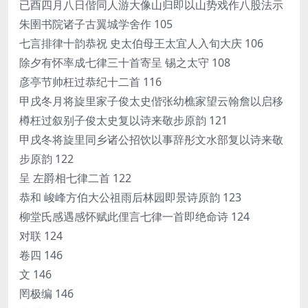
已酉四月八日偕同人游大像山归即以山势戏作八股法示
朱圉书院诸子古翼城学舍作 105
七言排律十韵恭祝 史太伯母王太宜人入旬大庆 106
除夕有怀率成七律三十首寄呈 锡之太守 108
彦亭节帅枉过恭纪十二首 116
甲戌冬月将旋里家子俊太史偕张幼樵家望云翰詹以启移
樽枉过叙别子俊太史复以诗来敬步原韵 121
甲戌冬将旋里同乡诸公招饮以事辞彤文水部复以诗来敬
步原韵 122
呈 左爵相七律二首 122
恭和 峻峰方伯大公祖雨后林园即景诗原韵 123
柳堂氏感遇感怀赋此俚言七律一首即绝命诗 124
对联 124
卷四 146
文 146
罔极编 146