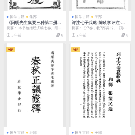
国学古籍
集部
国学古籍
子部
《阳明先生集要三种第二册》
评注七子兵略-陈玖学评注-武
葛钟秀校勘-明明学社-淸光绪
学书馆
摘要： 本书包括经济编七卷。阳明
摘要： 分7卷，收7部兵书，《孙武
丁未年[1907]-阳明先生集要三
先生集要三种第二册pdf下载 截
子》、《吴子》、《司马法》、
3 年前
8
2 年前
8
种下载
图： 服务说明：...
《李卫公》、《尉缭...
VIP
VIP
国学古籍
经部
国学古籍
子部