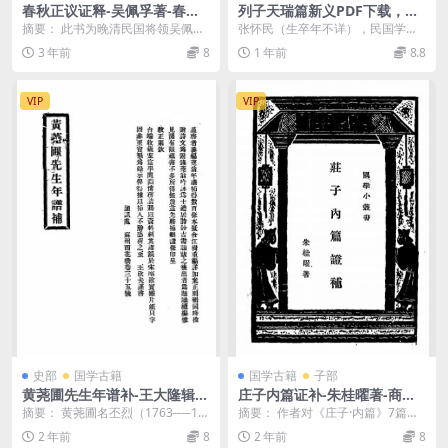
春秋正议证释-吴佩孚著-春秋
列子天瑞篇新义PDF下载，张
学会-民国二十九年[1940]
怀民著
摘要： 此书为晚清民国将领吴佩孚
张怀民（生卒年不详），民国学
任明经学会会长时所做，以白话文
者，精研先秦诸子。所著《列子天
3 年前
8
1 年前
8.8
的形式阐述《春秋》...
瑞篇新义》（1930年...
VIP
VIP
史部
国学古籍
国学古籍
子部
黄荛圃先生年谱补-王大隆辑-
庄子内篇证补-朱桂曜著-商务
黄丕烈年谱
印书馆
摘要： 黄荛圃名丕烈（1763──18
摘要： 作者对《庄子·内篇》7篇加
25），清代目录学家。本书是对江
以诠释，并勘正他认为诸家古训之
2 年前
8
2 年前
8
建霞撰《黄...
为未当者 截图：...