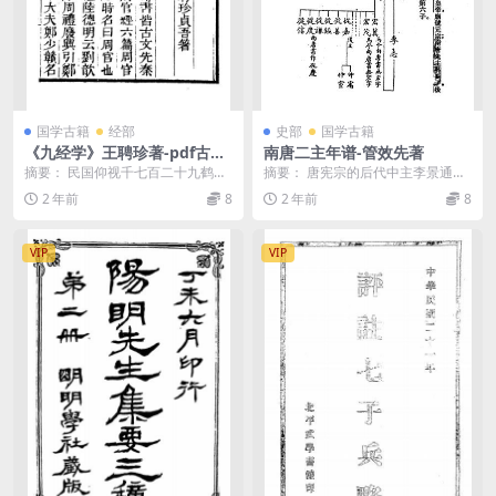
国学古籍
经部
史部
国学古籍
《九经学》王聘珍著-pdf古籍
南唐二主年谱-管效先著
下载
摘要： 民国仰视千七百二十九鹤齋
摘要： 唐宪宗的后代中主李景通，
叢書之一。九经学pdf下载 截图：
后主李从嘉两人的年谱 截图：
2 年前
8
2 年前
8
服务说明： ...
VIP
VIP