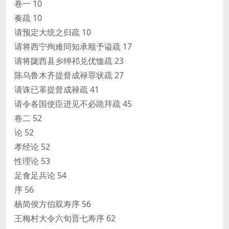
卷一 10
奏疏 10
请预定大统之归疏 10
请将西宁殉难同知承顺予谥疏 17
请将陇西县乡绅祁兑优恤疏 23
陈乌鲁木齐提督成禄罪状疏 27
请诛已革提督成禄疏 41
请令各国使臣进见不必跪拜疏 45
卷二 52
论 52
孝经论 52
性理论 53
足食足兵论 54
序 56
杨简侯方伯双寿序 56
王梅村大令六旬晋七寿序 62