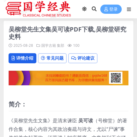
登录
吴柳堂先生文集吴可读PDF下载,吴柳堂研究
史料
2025-08-28
国学古籍
集部
100
详情介绍
常见问题
评论建议
简介：
《吴柳堂先生文集》是清末谏臣
吴可读
（号柳堂）的著
作合集，核心内容为其政治奏疏与诗文，尤以“尸谏”事