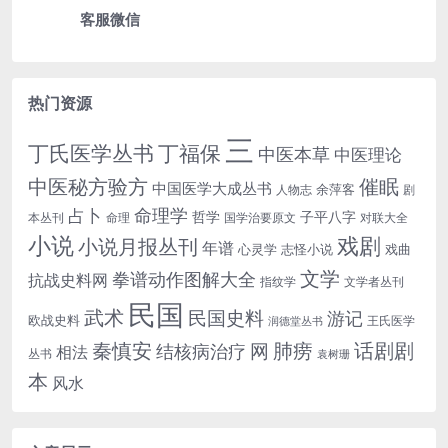
客服微信
热门资源
三
丁氏医学丛书
丁福保
中医本草
中医理论
中医秘方验方
催眠
中国医学大成丛书
余萍客
人物志
剧
命理学
占卜
哲学
子平八字
本丛刊
命理
国学治要原文
对联大全
小说
戏剧
小说月报丛刊
年谱
心灵学
志怪小说
戏曲
文学
拳谱动作图解大全
抗战史料网
指纹学
文学者丛刊
民国
武术
民国史料
游记
欧战史料
王氏医学
润德堂丛书
话剧剧
秦慎安
网
肺痨
结核病治疗
相法
丛书
袁树珊
本
风水