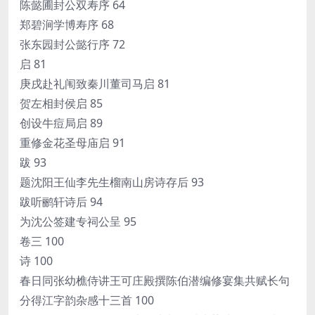
陈懿圃封公双寿序 64
郑碧涧学博寿序 68
张东园封公懿行序 72
启 81
庚戌赴礼闱致秦川董司马启 81
贺左相封侯启 85
创设牛痘局启 89
重修金花圣母庙启 91
跋 93
题沈阳王仙李先生榴南山房诗存后 93
跋听鹂轩诗后 94
为沈公签建专祠公呈 95
卷三 100
诗 100
春日同张幼樵侍讲王可庄殿撰陈伯潜编修宴集共赋长句
分得江字韵杂感十三首 100