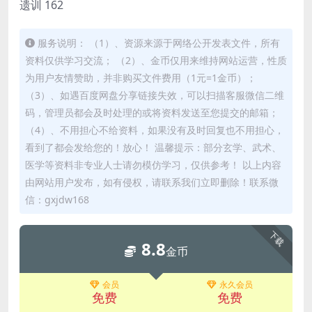
遗训 162
服务说明： （1）、资源来源于网络公开发表文件，所有
资料仅供学习交流； （2）、金币仅用来维持网站运营，性质
为用户友情赞助，并非购买文件费用（1元=1金币）；
（3）、如遇百度网盘分享链接失效，可以扫描客服微信二维
码，管理员都会及时处理的或将资料发送至您提交的邮箱；
（4）、不用担心不给资料，如果没有及时回复也不用担心，
看到了都会发给您的！放心！ 温馨提示：部分玄学、武术、
医学等资料非专业人士请勿模仿学习，仅供参考！ 以上内容
由网站用户发布，如有侵权，请联系我们立即删除！联系微
信：gxjdw168
下载
8.8
金币
会员
永久会员
免费
免费