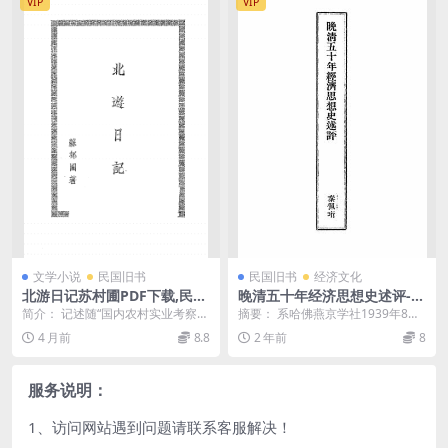
VIP
VIP
文学小说
民国旧书
民国旧书
经济文化
北游日记苏村圃PDF下载,民国
晚清五十年经济思想史述评-秦
农村经济研究史料
佩珩-经济思想史
简介： 记述随“国内农村实业考察
摘要： 系哈佛燕京学社1939年8月
团”赴河南、河北、山东、江苏、浙
出版的《晚清五十年经济思想史》
4 月前
8.8
2 年前
8
江考察经过。内容...
一书的书评 截...
服务说明：
1、访问网站遇到问题请联系客服解决！