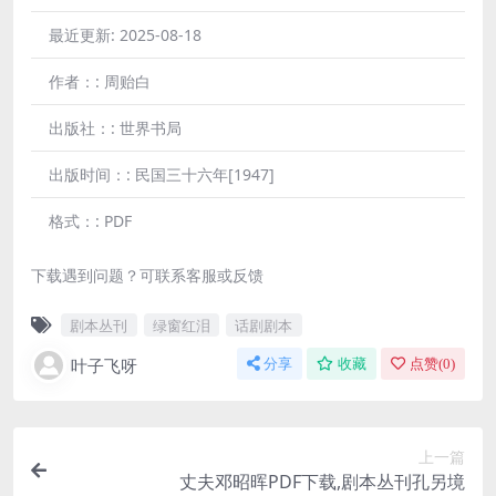
最近更新:
2025-08-18
作者：:
周贻白
出版社：:
世界书局
出版时间：:
民国三十六年[1947]
格式：:
PDF
下载遇到问题？可联系客服或反馈
剧本丛刊
绿窗红泪
话剧剧本
叶子飞呀
分享
收藏
点赞(
0
)
上一篇
丈夫邓昭晖PDF下载,剧本丛刊孔另境