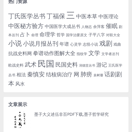
热门资源
三
丁氏医学丛书
丁福保
中医本草
中医理论
中医秘方验方
催眠
中国医学大成丛书
余萍客
人物志
剧
命理学
占卜
哲学
子平八字
本丛刊
命理
国学治要原文
对联大全
小说
戏剧
小说月报丛刊
年谱
心灵学
志怪小说
戏曲
文学
拳谱动作图解大全
抗战史料网
指纹学
文学者丛刊
民国
武术
民国史料
游记
欧战史料
王氏医学
润德堂丛书
话剧剧
秦慎安
网
肺痨
结核病治疗
相法
丛书
袁树珊
本
风水
文章展示
墨子大义述伍非百PDF下载,墨子哲学研究