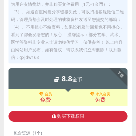
为用户友情赞助，并非购买文件费用（1元=1金币）；
（3）、如遇百度网盘分享链接失效，可以扫描客服微信二维
码，管理员都会及时处理的或将资料发送至您提交的邮箱；
（4）、不用担心不给资料，如果没有及时回复也不用担心，
看到了都会发给您的！放心！ 温馨提示：部分玄学、武术、
医学等资料非专业人士请勿模仿学习，仅供参考！ 以上内容
由网站用户发布，如有侵权，请联系我们立即删除！联系微
信：gxjdw168
下载
8.8
金币
会员
永久会员
免费
免费
购买下载权限
包含资源:
(1个)