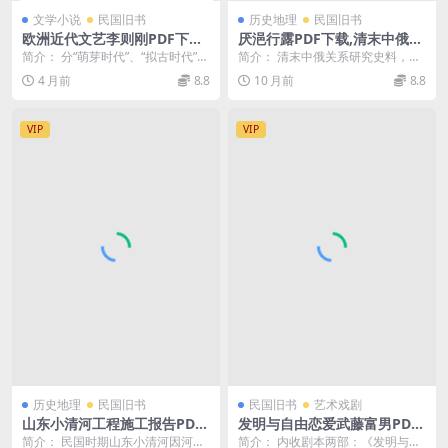
文学小说
民国旧书
历史地理
民国旧书
欧洲近代文艺李则刚PDF下载,
厌浥行露PDF下载,清末中俄关
欧洲近代文艺发展史研究
系研究史料,日露战争研究史料
简介： 分“萌芽时代”、“拟古时代”、
简介： 清末中俄关系研究史料，本
“解放时代”、“唯物思潮澎湃时代”、
书1905年出版，介绍俄国首相谢尔
4 月前
8.8
10 月前
8.8
“反唯...
盖·维特与中国...
VIP
VIP
历史地理
民国旧书
民国旧书
艺术戏剧
山东小清河工程施工报告PDF
发明与自由恋爱武藤富男PDF
下载,民国山东小清河水利治理
下载,武藤富男话剧剧本
简介： 民国时期山东小清河因河道
简介： 内收剧本两部：《发明与自