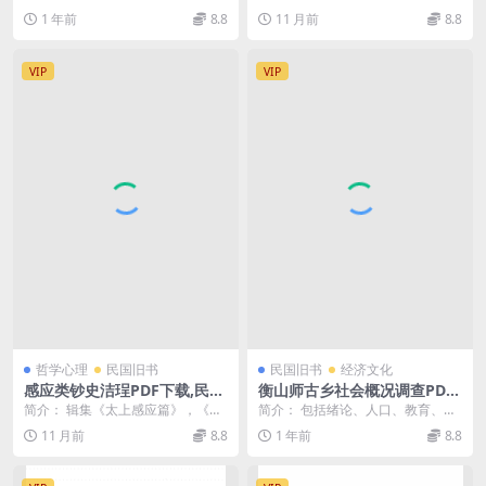
工程研究史料
淤塞、水患频发，韩复榘主政时期
由恋爱》（独幕）、《某承审员之
1 年前
8.8
11 月前
8.8
开展大规模疏浚工程...
略历》（三幕），东...
VIP
VIP
哲学心理
民国旧书
民国旧书
经济文化
感应类钞史洁珵PDF下载,民国
衡山师古乡社会概况调查PDF
劝善书汇编
下载,民国衡山师古乡史料
简介： 辑集《太上感应篇》，《感
简介： 包括绪论、人口、教育、农
应篇灵验记》、《感应篇颂》、
业、农村副业、农村商业与金融、
11 月前
8.8
1 年前
8.8
《功过格》、《功过案...
卫生及健康、农家收...