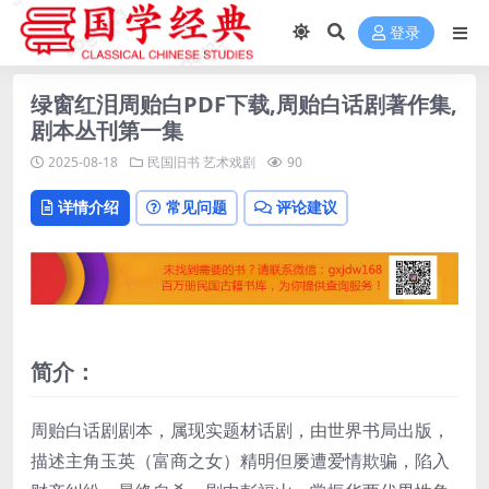
登录
绿窗红泪周贻白PDF下载,周贻白话剧著作集,
剧本丛刊第一集
2025-08-18
民国旧书
艺术戏剧
90
详情介绍
常见问题
评论建议
简介：
周贻白话剧剧本，属现实题材话剧，由世界书局出版，
描述主角玉英（富商之女）精明但屡遭爱情欺骗，陷入