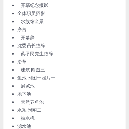
开幕纪念摄影
全体职员摄影
水族馆全景
序言
开幕辞
沈委员长致辞
蔡孑民先生致辞
沿革
建筑 附图三
鱼池 附图一照片一
展览池
地下池
天然养鱼池
水系 附图二
抽水机
滤水池