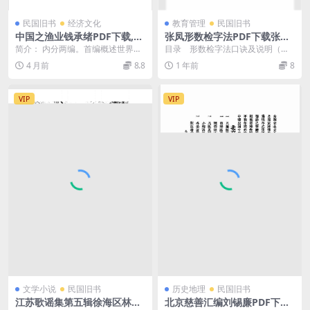
民国旧书
经济文化
教育管理
民国旧书
中国之渔业钱承绪PDF下载,近
张凤形数检字法PDF下载张凤
代中国渔业经济研究史料
编
简介： 内分两编。首编概述世界渔
目录 形数检字法口诀及说明（悬
业及中国渔产资源，特别介绍了江
赏字案一） 检字正例一条 排字附
4 月前
8.8
1 年前
8
苏、浙江、山东、江...
例一条...
VIP
VIP
文学小说
民国旧书
历史地理
民国旧书
江苏歌谣集第五辑徐海区林宗
北京慈善汇编刘锡廉PDF下载,