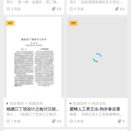
礼,钱佐元PDF下载
民国北京慈善研究史料
简介： 第一辑：金陵区；第二辑：
简介： 包括调查慈善机关之经过，
苏常区；第三辑：沪海区；第四
北京慈善事业调查表，北京内外城
3 月前
8.8
8 月前
8.8
辑：淮扬区；第五辑：...
慈善机关一览表，北...
VIP
VIP
历史地理
民国旧书
民国旧书
经济文化
钱塘江丁坝设计之检讨汪胡桢
蜜蜂人工养王法-驹井春吉著
PDF下载,钱塘江丁坝治理研究
简介： 《钱塘江丁坝设计之检讨》
摘要： 详细介绍人工养殖蜜蜂的方
史料
是汪胡桢先生撰写的一篇非常重要
法，书末附：交尾法邮送法 截图：
1 年前
8.8
2 年前
8
的水利工程论文。这...
服务说明： （...