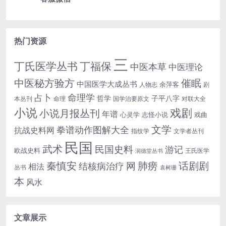
热门资源
三
丁氏医学丛书
丁福保
中医本草
中医理论
中医秘方验方
催眠
中国医学大成丛书
余萍客
人物志
剧
命理学
占卜
哲学
子平八字
本丛刊
命理
国学治要原文
对联大全
小说
戏剧
小说月报丛刊
年谱
心灵学
志怪小说
戏曲
文学
拳谱动作图解大全
抗战史料网
指纹学
文学者丛刊
民国
武术
民国史料
游记
欧战史料
王氏医学
润德堂丛书
话剧剧
秦慎安
网
肺痨
结核病治疗
相法
丛书
袁树珊
本
风水
文章展示