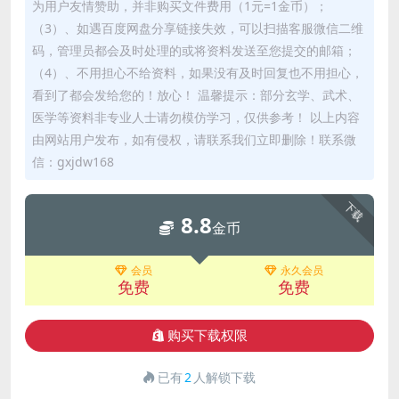
为用户友情赞助，并非购买文件费用（1元=1金币）；
（3）、如遇百度网盘分享链接失效，可以扫描客服微信二维
码，管理员都会及时处理的或将资料发送至您提交的邮箱；
（4）、不用担心不给资料，如果没有及时回复也不用担心，
看到了都会发给您的！放心！ 温馨提示：部分玄学、武术、
医学等资料非专业人士请勿模仿学习，仅供参考！ 以上内容
由网站用户发布，如有侵权，请联系我们立即删除！联系微
信：gxjdw168
下载
8.8
金币
会员
永久会员
免费
免费
购买下载权限
已有
2
人解锁下载