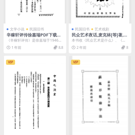
文学小说
民国旧书
民国旧书
艺术戏剧
辛稼轩评传徐嘉瑞PDF下载，
民众艺术夜话,麦克林[等]著,世
辛稼轩史料
界文艺书社
《辛稼轩评传》是徐嘉瑞于1946年
本书收《民众艺术是什么》、《民
撰写的辛弃疾研究专著（文通书局
众艺术底要素》、《民众艺术底种
1 年前
8.8
2 年前
8
出版）。作者以深...
类》、《民众艺术与教...
VIP
VIP