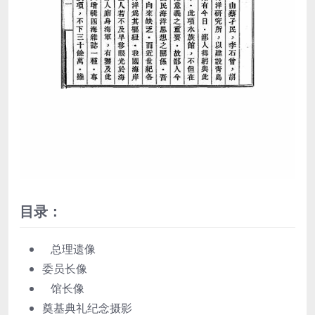
目录：
总理遗像
委员长像
馆长像
奠基典礼纪念摄影