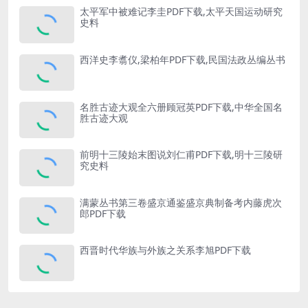
太平军中被难记李圭PDF下载,太平天国运动研究
史料
西洋史李翥仪,梁柏年PDF下载,民国法政丛编丛书
名胜古迹大观全六册顾冠英PDF下载,中华全国名
胜古迹大观
前明十三陵始末图说刘仁甫PDF下载,明十三陵研
究史料
满蒙丛书第三卷盛京通鉴盛京典制备考内藤虎次
郎PDF下载
西晋时代华族与外族之关系李旭PDF下载