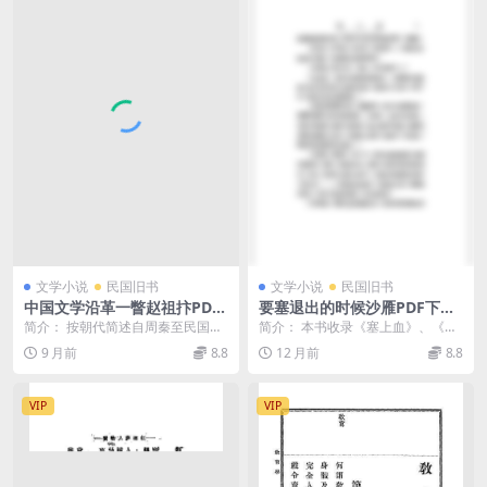
文学小说
民国旧书
文学小说
民国旧书
中国文学沿革一瞥赵祖抃PDF
要塞退出的时候沙雁PDF下载,
下载,中国古代文学史研究
抗战文艺丛书
简介： 按朝代简述自周秦至民国初
简介： 本书收录《塞上血》、《要
期中国文学的发展 截图： 目录：
塞退出的时候》、《追》、《河
9 月前
8.8
12 月前
8.8
塞》、《青纱帐》、《...
VIP
VIP