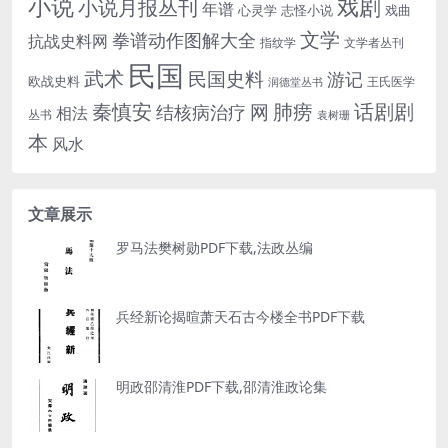
小说
戏剧
小说月报丛刊
年谱
心灵学
志怪小说
戏曲
文学
拳谱动作图解大全
抗战史料网
指纹学
文学者丛刊
民国
武术
民国史料
游记
欧战史料
王氏医学
润德堂丛书
话剧剧
秦慎安
网
肺痨
结核病治疗
相法
丛书
袁树珊
本
风水
文章展示
罗马法樊树勋PDF下载,法政丛编
兵经新论揭暄萧天石古今楼全书PDF下载
明政邵清淮PDF下载,邵清淮政论集