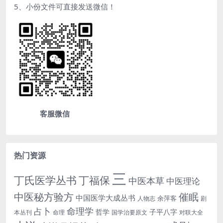
5、小份文件可直接发送微信！
客服微信
热门资源
三
丁氏医学丛书
丁福保
中医本草
中医理论
中医秘方验方
催眠
中国医学大成丛书
余萍客
人物志
剧
命理学
占卜
哲学
子平八字
本丛刊
命理
国学治要原文
对联大全