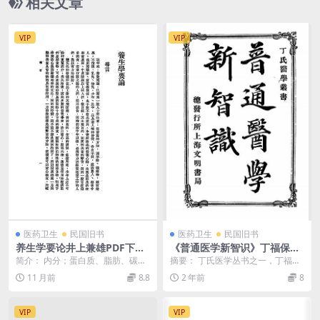
相关文章
VIP
VIP
医药卫生
民国旧书
医药卫生
民国旧书
养生学要论井上兼雄PDF下载,
《普通医学新智识》丁福保译
养生学研究
述-文明书局-民国2[1913]-pdf
简介： 内分；蛋白质、脂肪、碳水
摘要： 丁氏医学丛书之一，丁福保
古籍下载
化合物、无机盐类等6章。从营养学
译述，内分：传染病、呼吸器病、
11 月前
8.8
2 年前
8
角度介绍养生防病...
胃肠病、神经病、皮...
VIP
VIP