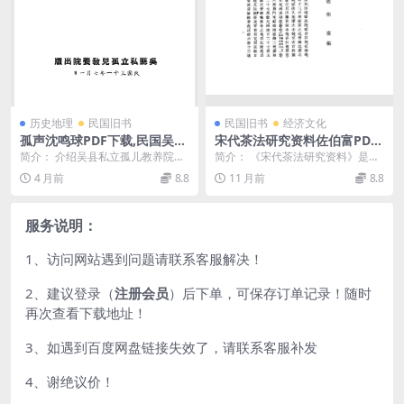
历史地理
民国旧书
民国旧书
经济文化
孤声沈鸣球PDF下载,民国吴县
宋代茶法研究资料佐伯富PDF
私立孤儿教养院研究史料
下载,宋代茶法研究史料
简介： 介绍吴县私立孤儿教养院的
简介： 《宋代茶法研究资料》是民
概况。书前有发起人名录、前言、
国时期由日本学者主导的重要学术
4 月前
8.8
11 月前
8.8
题词等 截图： 目...
成果，通过双语编撰...
服务说明：
1、访问网站遇到问题请联系客服解决！
2、建议登录（
注册会员
）后下单，可保存订单记录！随时
再次查看下载地址！
3、如遇到百度网盘链接失效了，请联系客服补发
4、谢绝议价！