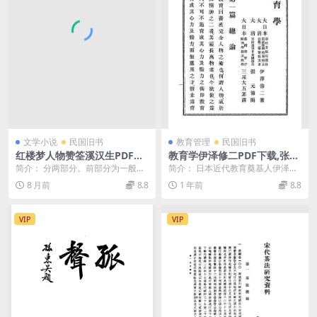
文学小说
民国旧书
教育管理
民国旧书
红楼梦人物赞筌溪汉生PDF下
教育学伊泽修二PDF下载,张元
载,红楼梦文学研究史料
杰阅,三屋大五郎译,汉译教育
简介： 分两部分。前部分为一般的
简介： 日本近代教育奠基人伊泽修
学译著
赞词；后部分为“补义”，用问答的体
二（1851-1917）的代表作《教育
8 月前
8.8
1 年前
8.8
裁写成 截图：...
学》，这是...
VIP
VIP