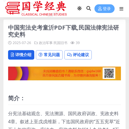
登录
中国宪法史考童沂PDF下载,民国法律宪法研
究史料
2025-07-26
政治军事
民国旧书
39
详情介绍
常见问题
评论建议
简介：
分宪法基础观念、宪法溯源、国民政府训政、宪政史料
4章。叙述上至戊戌维新，下迄国民政府的“五五宪草”近