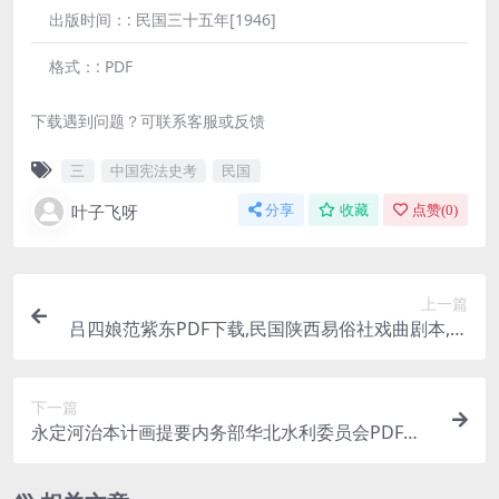
出版时间：:
民国三十五年[1946]
格式：:
PDF
下载遇到问题？可联系客服或反馈
三
中国宪法史考
民国
叶子飞呀
分享
收藏
点赞(
0
)
上一篇
吕四娘范紫东PDF下载,民国陕西易俗社戏曲剧本,范
紫东戏曲剧作集
下一篇
永定河治本计画提要内务部华北水利委员会PDF下
载,永定河治理史料