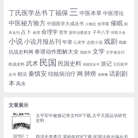
三
丁氏医学丛书
丁福保
中医本草
中医理论
中医秘方验方
催眠
中国医学大成丛书
余萍客
人物志
剧
命理学
占卜
哲学
子平八字
本丛刊
命理
国学治要原文
对联大全
小说
戏剧
小说月报丛刊
年谱
心灵学
志怪小说
戏曲
文学
拳谱动作图解大全
抗战史料网
指纹学
文学者丛刊
民国
武术
民国史料
游记
欧战史料
王氏医学
润德堂丛书
话剧剧
秦慎安
网
肺痨
结核病治疗
相法
丛书
袁树珊
本
风水
文章展示
太平军中被难记李圭PDF下载,太平天国运动研究
史料
西洋史李翥仪,梁柏年PDF下载,民国法政丛编丛书