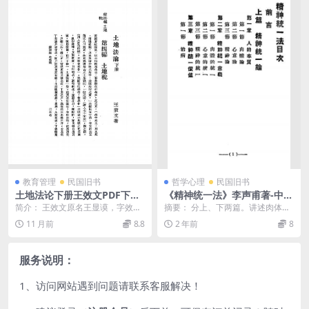
教育管理
民国旧书
哲学心理
民国旧书
土地法论下册王效文PDF下载,
《精神统一法》李声甫著-中国
民国土地法研究
心灵研究会-1929-pdf古籍下
简介： 王效文原名王显谟，字效
摘要： 分上、下两篇。讲述肉体、
载
文，浙江黄岩人。早年就读于北京
意念与精神的统一，用以治病。精
11 月前
8.8
2 年前
8
大学法科经济系，师从...
神统一法pdf下载...
服务说明：
1、访问网站遇到问题请联系客服解决！