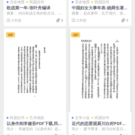
历史地理
民国旧书
历史地理
民国旧书
欧战第一年-张叶舟编译
中国妇女大事年表-姚舜生著-
女子书店
摘要： 内分欧战主角的私生活、新
摘要： 起自黄帝，讫于现代，按年
时代的新战术、几次有名的会战、
记述妇女大事，取材于《二十四
3 年前
8
2 年前
8
决胜阶段的欧战等4...
史》、《清朝东华录》...
VIP
VIP
民国旧书
艺术戏剧
文学小说
民国旧书
以身作则李健吾PDF下载,民国
近代的恋爱观厨川白村PDF下
李健吾话剧著作集
载,厨川白村恋爱观研究著作
简介： 李健吾的《以身作则》是一
简介： 夏丏尊译，厨川白村是日本
部以高超的喜剧手法、辛辣犀利的
大正时期的文艺评论家与思想家，