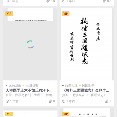
1 年前
8.8
1 年前
8.8
笔触，深刻揭露和批...
其思想深刻影响了东...
VIP
VIP
医药卫生
民国旧书
历史地理
民国旧书
人性医学正木不如丘PDF下
《校补三国疆域志》金兆丰著-
载，附恋爱学
商务印书馆-民国24［1935］-
目录 性器之解剖，生理 1 性地
摘要： 对洪亮吉《三国疆域志》一
pdf古籍下载
带 2 生殖腺是盲目的 3 ...
书的校补。分魏、蜀、吴疆域志3部
1 年前
8
2 年前
8
分，按郡、县依次...
VIP
VIP