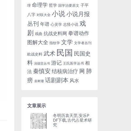
命理学
哲学
子平
理
国学治要原文
小说
小说月报
八字
对联大全
戏
丛刊
年谱
心灵学
志怪小说
剧
拳谱动作
抗战史料网
戏曲
文学
图解大全
指纹学
文学者丛刊
民国
武术
民国史
欧战史料
料
游记
相
王氏医学丛书
润德堂丛书
秦慎安
网
肺
结核病治疗
法
话剧剧本
痨
风水
袁树珊
文章展示
冬明历袁天罡,安乐P
DF下载,古代占星术研
究