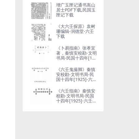
增广玉匣记通书嵩山
居士PDF下载,民国玉
匣记下载
《大六壬探原》袁树
珊编辑-润德堂-六壬
下载
《卜易指南》张孝宜
著，秦慎安校勘-文明
书局-民国十四年[192
5]-占卜入门下载
《六壬鬼撮脚》秦慎
安校勘-文明书局-民
国十四年[1925]-六壬
占卜入门下载
《六壬指南》秦慎安
校勘-文明书局-民国
十四年[1925]-六壬占
卜入门下载