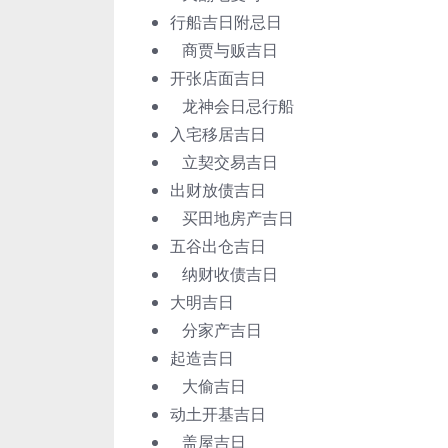
行船吉日附忌日
商贾与贩吉日
开张店面吉日
龙神会日忌行船
入宅移居吉日
立契交易吉日
出财放债吉日
买田地房产吉日
五谷出仓吉日
纳财收债吉日
大明吉日
分家产吉日
起造吉日
大偷吉日
动土开基吉日
盖屋吉日