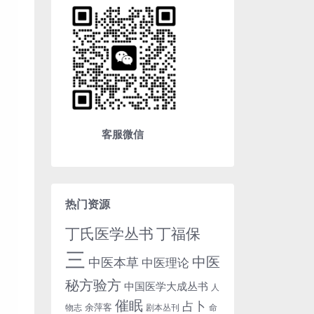
客服微信
热门资源
丁氏医学丛书
丁福保
三
中医
中医本草
中医理论
秘方验方
中国医学大成丛书
人
催眠
占卜
余萍客
物志
剧本丛刊
命