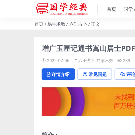
首页
国学
首页
易学术数
六壬占卜
正文
增广玉匣记通书嵩山居士PD
2025-07-06
六壬占卜
易学术数
239
详情介绍
常见问题
评
简介：