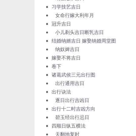
习学技艺吉日
女命行嫁大利年月
冠升吉日
小儿剃头吉日断乳吉日
结婚纳婿吉日 嫁娶纳婚周堂图
纳奴婢吉日
嫁娶不将吉日
卷下
诸葛武侯三元出行图
出行通用吉日
出行诀法
逐日出行吉凶日
出行十二时吉凶方向
碧玉经出行忌日
四顺日纵五横法
天翻地复时