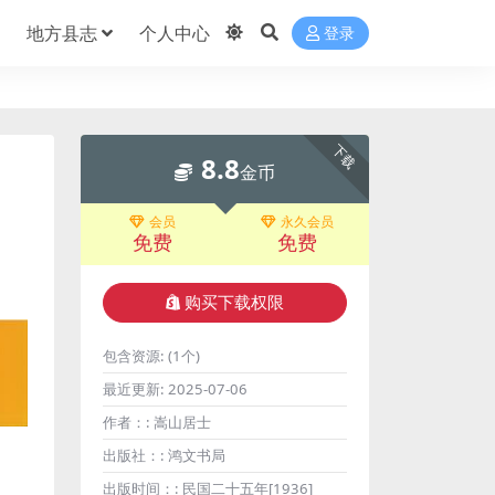
地方县志
个人中心
登录
下载
8.8
金币
会员
永久会员
免费
免费
购买下载权限
包含资源:
(1个)
最近更新:
2025-07-06
作者：:
嵩山居士
出版社：:
鸿文书局
出版时间：:
民国二十五年[1936]