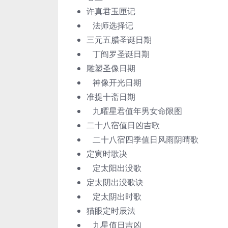
许真君玉匣记
法师选择记
三元五腊圣诞日期
丁阎罗圣诞日期
雕塑圣像日期
神像开光日期
准提十斋日期
九曜星君值年男女命限图
二十八宿值日凶吉歌
二十八宿四季值日风雨阴晴歌
定寅时歌决
定太阳出没歌
定太阴出没歌诀
定太阴出时歌
猫眼定时辰法
九星值日吉凶