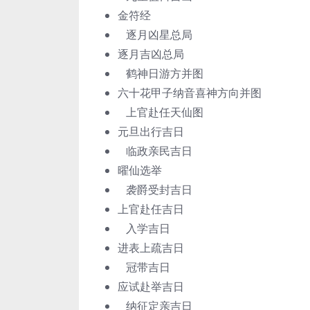
金符经
逐月凶星总局
逐月吉凶总局
鹤神日游方并图
六十花甲子纳音喜神方向并图
上官赴任天仙图
元旦出行吉日
临政亲民吉日
曜仙选举
袭爵受封吉日
上官赴任吉日
入学吉日
进表上疏吉日
冠带吉日
应试赴举吉日
纳征定亲吉日