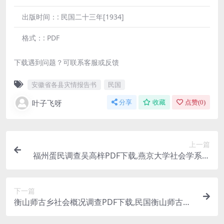
出版时间：:
民国二十三年[1934]
格式：:
PDF
下载遇到问题？可联系客服或反馈
安徽省各县灾情报告书
民国
叶子飞呀
分享
收藏
点赞(
0
)
上一篇
福州蛋民调查吴高梓PDF下载,燕京大学社会学系丛
刊丙组第三十二种
下一篇
衡山师古乡社会概况调查PDF下载,民国衡山师古乡
史料