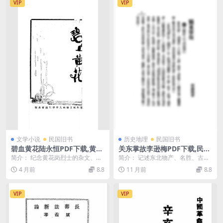
VIP
VIP
文学小说
民国旧书
历史地理
民国旧书
碧血黄花陆永恒PDF下载,黄花
关东掌故李逊梅PDF下载,民国
岗烈士纪念文集
东北历史典故研究史料
简介： 纪念黄花岗烈士的杂文、诗
简介： 记述东北物产、名胜、古
合集。收《积极的死》（陈序
迹、传说、人物、掌故，计100篇
4 月前
8.8
11 月前
8.8
经），《今年的黄花节》...
截图： 目录： ...
VIP
VIP