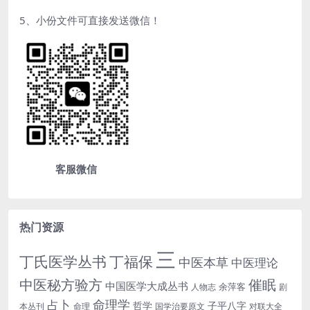
5、小份文件可直接发送微信！
客服微信
热门资源
三
丁氏医学丛书
丁福保
中医本草
中医理论
中医秘方验方
催眠
中国医学大成丛书
余萍客
人物志
剧
命理学
占卜
哲学
子平八字
本丛刊
命理
国学治要原文
对联大全