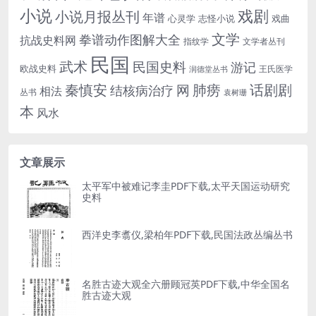
小说
戏剧
小说月报丛刊
年谱
心灵学
志怪小说
戏曲
文学
拳谱动作图解大全
抗战史料网
指纹学
文学者丛刊
民国
武术
民国史料
游记
欧战史料
王氏医学
润德堂丛书
话剧剧
秦慎安
网
肺痨
结核病治疗
相法
丛书
袁树珊
本
风水
文章展示
太平军中被难记李圭PDF下载,太平天国运动研究
史料
西洋史李翥仪,梁柏年PDF下载,民国法政丛编丛书
名胜古迹大观全六册顾冠英PDF下载,中华全国名
胜古迹大观