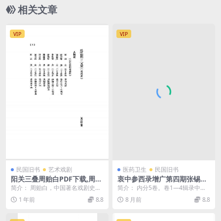
相关文章
VIP
VIP
民国旧书
艺术戏剧
医药卫生
民国旧书
阳关三叠周贻白PDF下载,周贻
衷中参西录增广第四期张锡纯
白著作集话剧剧本
PDF下载
简介： 周贻白，中国著名戏剧史
简介： 内分5卷。卷1—4辑录中药7
家、戏曲理论家，此书为民国世界
5味，卷5介绍西药45种。每种药均
1 年前
8.8
8 月前
8.8
书局出版周贻白多幕剧...
有性味、效...