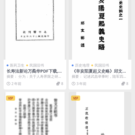
医药卫生
民国旧书
历史地理
民国旧书
长寿法新论万矞华PDF下载,民
《辛亥阳夏起义史略》邱文彬
国养生延寿研究
述-1939-pdf古籍下载
摘要： 分为：关于人寿界限之研究
摘要： 记述武昌举事时，陆军四十
—人之生存可能性、老衰现象、长
二标起义事迹。也是对《武昌起义
2 年前
8
3 年前
8
寿法、返老还童论4...
三日记》、《武汉首...
VIP
VIP