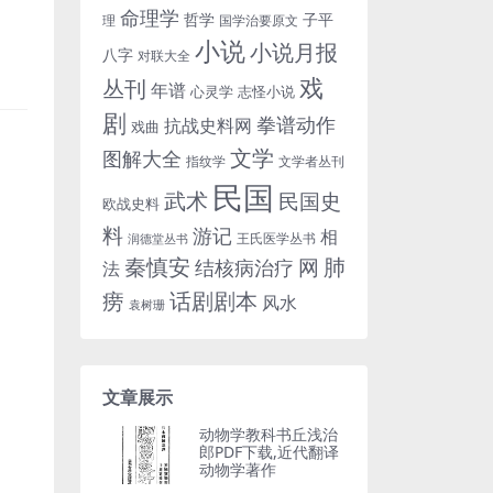
命理学
哲学
子平
理
国学治要原文
小说
小说月报
八字
对联大全
戏
丛刊
年谱
心灵学
志怪小说
剧
拳谱动作
抗战史料网
戏曲
文学
图解大全
指纹学
文学者丛刊
民国
武术
民国史
欧战史料
料
游记
相
王氏医学丛书
润德堂丛书
秦慎安
网
肺
结核病治疗
法
话剧剧本
痨
风水
袁树珊
文章展示
动物学教科书丘浅治
郎PDF下载,近代翻译
动物学著作