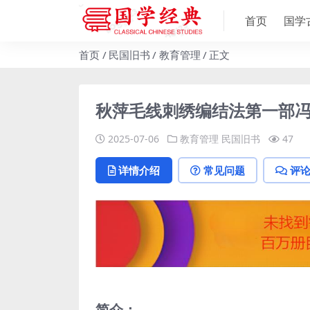
首页
国学
首页
民国旧书
教育管理
正文
秋萍毛线刺绣编结法第一部冯
2025-07-06
教育管理
民国旧书
47
详情介绍
常见问题
评
简介：