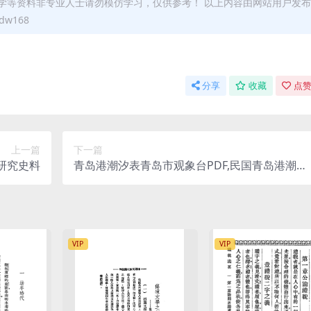
学等资料非专业人士请勿模仿学习，仅供参考！ 以上内容由网站用户发
w168
分享
收藏
点赞
上一篇
下一篇
研究史料
青岛港潮汐表青岛市观象台PDF,民国青岛港潮汐
测量表史料
VIP
VIP