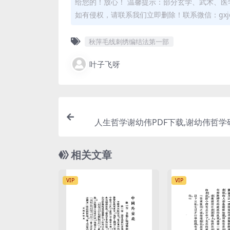
给您的！放心！ 温馨提示：部分玄学、武术、医
如有侵权，请联系我们立即删除！联系微信：gxjd
秋萍毛线刺绣编结法第一部
叶子飞呀
人生哲学谢幼伟PDF下载,谢幼伟哲学
相关文章
VIP
VIP