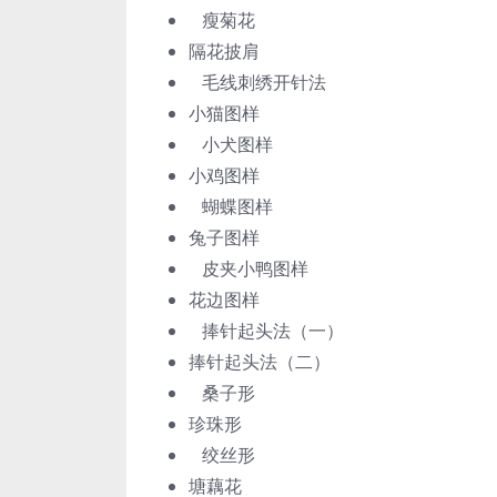
瘦菊花
隔花披肩
毛线刺绣开针法
小猫图样
小犬图样
小鸡图样
蝴蝶图样
兔子图样
皮夹小鸭图样
花边图样
捧针起头法（一）
捧针起头法（二）
桑子形
珍珠形
绞丝形
塘藕花