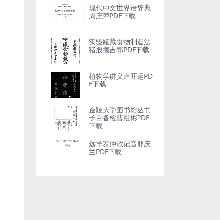
现代中文世界语辞典
周庄萍PDF下载
实验罐藏食物制造法
猪股德吉郎PDF下载
植物学讲义卢开运PD
F下载
金陵大学图书馆丛书
子目备检曹祖彬PDF
下载
远羊寨仲歌记音邢庆
兰PDF下载