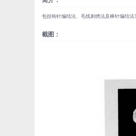
包括钩针编结法、毛线刺绣法及棒针编结法
截图：