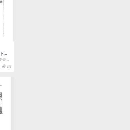
下载,
。分论：
往的礼
8.8
.