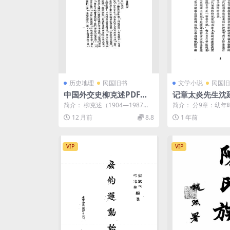
历史地理
民国旧书
文学小说
民国旧
中国外交史柳克述PDF下
记章太炎先生沈延
载,近代外交史研究著作
下载,章太炎研究
简介： 柳克述（1904—1987）
简介： 分9章：幼年
是中国近代政治人物、外交史学
必流血、西牢三年、
12 月前
8.8
1 年前
者，代表著作包括...
亡命日本、创立统一党、
VIP
VIP