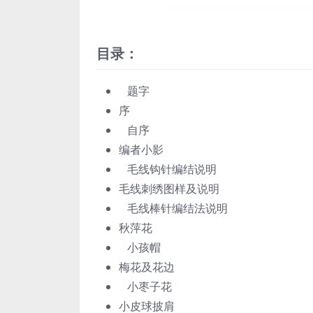
目录：
题字
序
自序
编者小影
毛线钩针编结说明
毛线刺绣图样及说明
毛线棒针编结法说明
秋萍花
小孩帽
梅花及花边
小枣子花
小皮球披肩