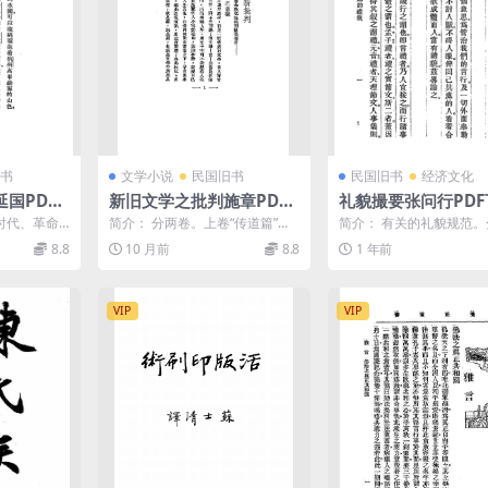
书
文学小说
民国旧书
民国旧书
经济文化
国PDF
新旧文学之批判施章PDF
礼貌撮要张问行PDF
史料
下载,民国中国文学研究论
社交礼仪教程
时代、革命
简介： 分两卷。上卷“传道篇”，
简介： 有关的礼貌规范
文集,国立中央大学艺林社
锦辉馆上、
收《传道文学之意义》、《春秋
闲居独处的礼貌、同人来
8.8
10 月前
8.8
1 年前
...
史记经世价值之分析》...
貌、同人言谈称呼的礼貌..
丛书
VIP
VIP