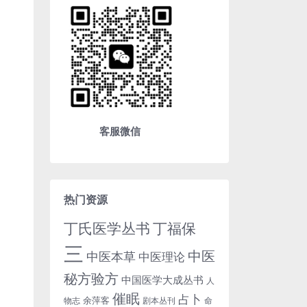
客服微信
热门资源
丁氏医学丛书
丁福保
三
中医
中医本草
中医理论
秘方验方
中国医学大成丛书
人
催眠
占卜
余萍客
物志
剧本丛刊
命