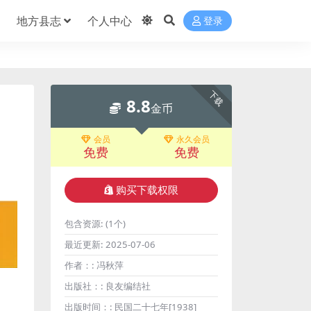
地方县志
个人中心
登录
下载
8.8
金币
会员
永久会员
免费
免费
购买下载权限
包含资源:
(1个)
最近更新:
2025-07-06
作者：:
冯秋萍
出版社：:
良友编结社
出版时间：:
民国二十七年[1938]