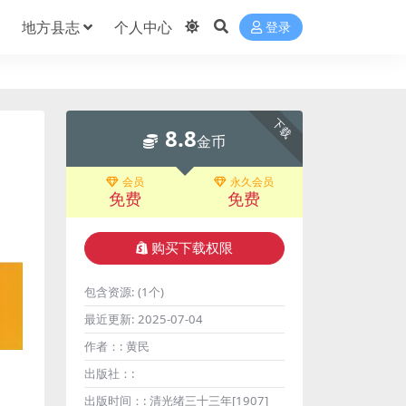
地方县志
个人中心
登录
下载
8.8
金币
会员
永久会员
免费
免费
购买下载权限
包含资源:
(1个)
最近更新:
2025-07-04
作者：:
黄民
出版社：:
出版时间：:
清光绪三十三年[1907]