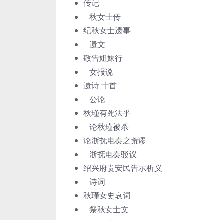
传记
秋女士传
纪秋女士遗事
遗文
敬告姐妹行
女报说
遗诗 十首
公论
秋瑾有死法乎
论秋瑾被杀
论浙抚电奏之荒谬
浙抚电奏驳议
绍兴府贵安民告示析义
诗词
秋瑾女史哀词
祭秋女士文