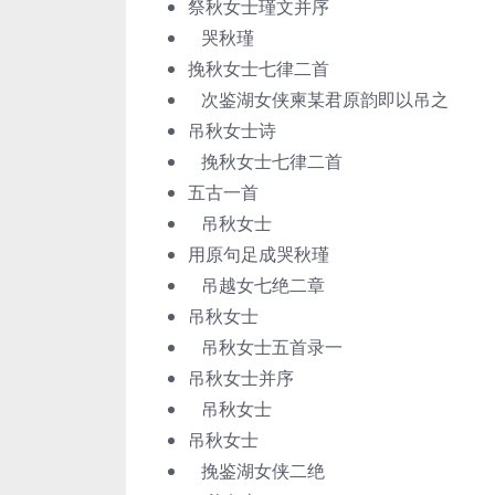
祭秋女士瑾文并序
哭秋瑾
挽秋女士七律二首
次鉴湖女侠柬某君原韵即以吊之
吊秋女士诗
挽秋女士七律二首
五古一首
吊秋女士
用原句足成哭秋瑾
吊越女七绝二章
吊秋女士
吊秋女士五首录一
吊秋女士并序
吊秋女士
吊秋女士
挽鉴湖女侠二绝