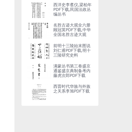
西洋史李翥仪,梁柏年
PDF下载,民国法政丛
编丛书
名胜古迹大观全六册
顾冠英PDF下载,中华
全国名胜古迹大观
前明十三陵始末图说
刘仁甫PDF下载,明十
三陵研究史料
满蒙丛书第三卷盛京
通鉴盛京典制备考内
藤虎次郎PDF下载
西晋时代华族与外族
之关系李旭PDF下载