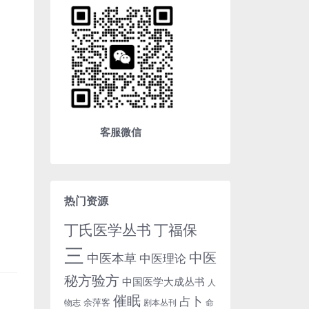
客服微信
热门资源
丁氏医学丛书
丁福保
三
中医
中医本草
中医理论
秘方验方
中国医学大成丛书
人
催眠
占卜
余萍客
物志
剧本丛刊
命