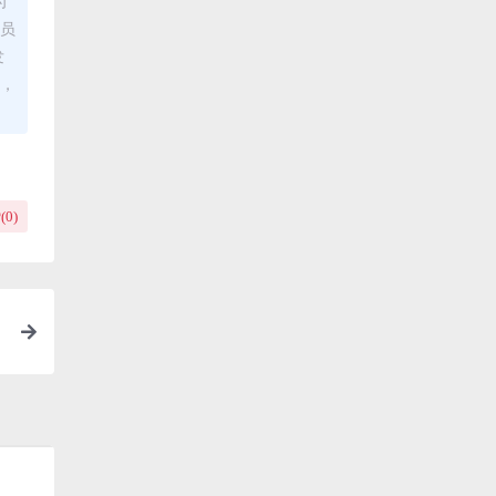
为
理员
发
布，
(
0
)