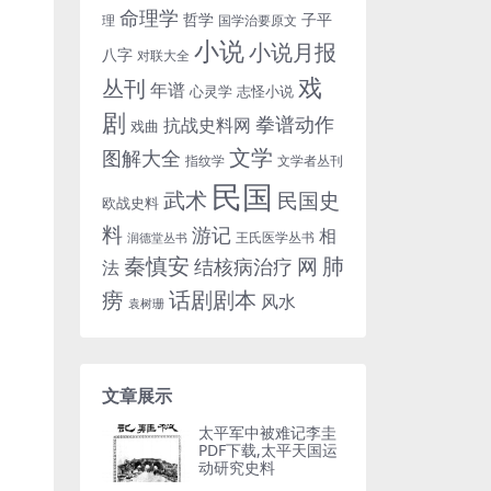
命理学
哲学
子平
理
国学治要原文
小说
小说月报
八字
对联大全
戏
丛刊
年谱
心灵学
志怪小说
剧
拳谱动作
抗战史料网
戏曲
文学
图解大全
指纹学
文学者丛刊
民国
武术
民国史
欧战史料
料
游记
相
王氏医学丛书
润德堂丛书
秦慎安
网
肺
结核病治疗
法
话剧剧本
痨
风水
袁树珊
文章展示
太平军中被难记李圭
PDF下载,太平天国运
动研究史料