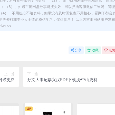
文件，所有资料仅供学习交流； （2）、金币仅用来维持网站运营，性质
）； （3）、如遇百度网盘分享链接失效，可以扫描客服微信二维码，管
（4）、不用担心不给资料，如果没有及时回复也不用担心，看到了都会
学等资料非专业人士请勿模仿学习，仅供参考！ 以上内容由网站用户发
w168
分享
收藏
点赞
上一篇
下一篇
钟瑛史料
孙文大事记廖兴汉PDF下载,孙中山史料
VIP