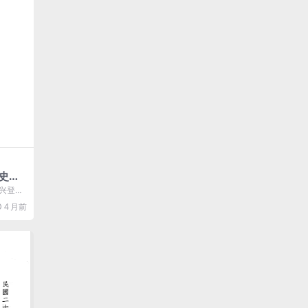
史胡
近代史
至兴登堡
外交、
4 月前
.