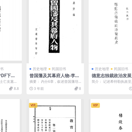
书
历史地理
民国旧书
历史地理
民国旧书
DF下载,
曾国藩及其幕府人物-李鼎
德意志独裁政治发展
芳编著-文通书局-民国三十
景襄PDF下载,德国
女士亡友蕙芳
摘要： 内分6章，叙述曾国藩培
简介： 记述希特勒执政
六年[1947]
研究
 目录：
养人才的主张、方法以及同僚和
逝世期间，德国的内政、
8.8
3 年前
8
下属钱泰吉、汪士铎、吴...
教育及党政关系等概况，..
VIP
VIP