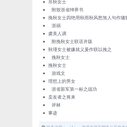
吊秋女士
附致浙省绅界书
挽秋女士四绝用秋雨秋风愁煞人句作辘
浙祸
虞美人调
附挽秋女士联语并跋
秋瑾女士被嫌就义爰作联以挽之
挽秋女士
挽秋女士
游戏文
理想上的男女
浙省新军第一标之战功
卖友者之将来
评林
事迹