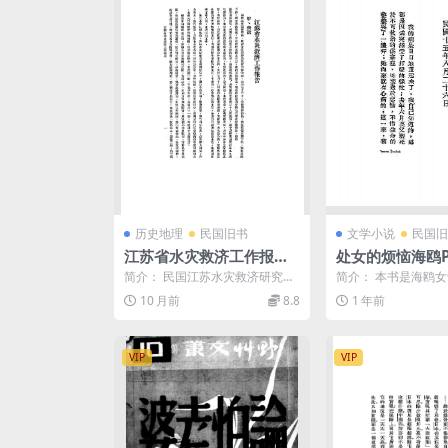
历史地理
民国旧书
文学小说
民国旧
江苏省水灾救济工作报告P
处女的烦恼海鸥P
DF下载,民国江苏水灾救济
海鸥著作集
简介： 民国江苏水灾救济研究史
简介： 本书是海鸥
研究史料
料，内有民国二十四年江苏省黄
的在校日记。 截图：
10 月前
8.8
1 年前
水泛滥图、灾况照片。 ...
VIP
VIP