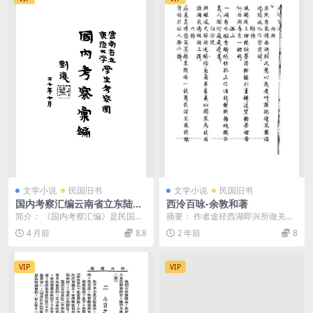
文学小说
民国旧书
文学小说
民国旧书
国内考察汇编云南省立东陆大
西泠百咏-余敦和著
学学生考察团PDF下载,民国东
简介： 《国内考察汇编》是民国时
摘要： 作者途径西湖即兴所做关于
陆大学研究史料
期云南省立东陆大学学生考察团出
西湖的诗词 截图： 服务说明：
4 月前
8.8
2 年前
8
版的一部调查报告集...
（1）、加入VI...
VIP
VIP