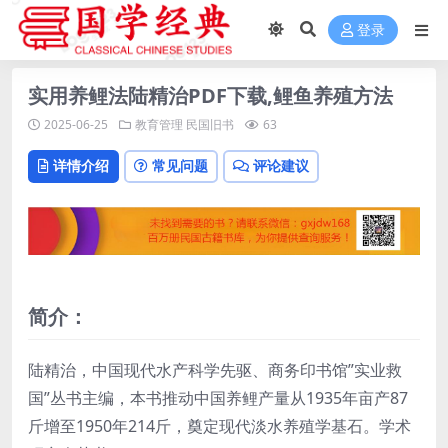
登录
实用养鲤法陆精治PDF下载,鲤鱼养殖方法
2025-06-25
教育管理
民国旧书
63
详情介绍
常见问题
评论建议
简介：
陆精治，中国现代水产科学先驱、商务印书馆”实业救
国”丛书主编，本书推动中国养鲤产量从1935年亩产87
斤增至1950年214斤，奠定现代淡水养殖学基石。学术