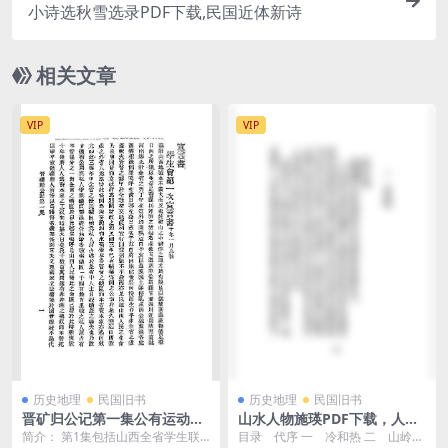
小诗选秋雪选录PDF下载,民国近体新诗
相关文章
VIP
VIP
历史地理
民国旧书
历史地理
民国旧书
晋矿归公记第一集公有运动纪
山水人物施瑛PDF下载，人文
实PDF下载,民国山西煤矿归公
地理学，青年知识文库
简介： 第1集包括山西全省学生联
目录 代序 一 冷和热 二 山岭生