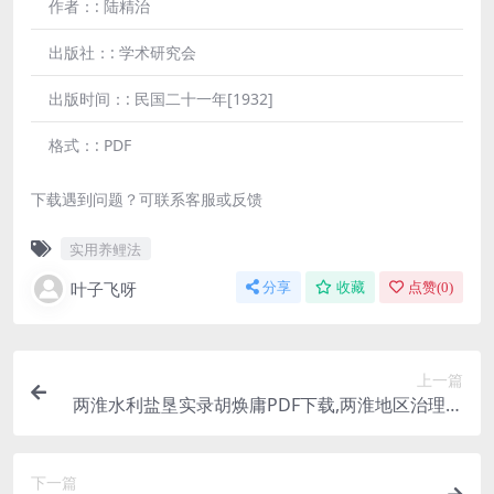
作者：:
陆精治
出版社：:
学术研究会
出版时间：:
民国二十一年[1932]
格式：:
PDF
下载遇到问题？可联系客服或反馈
实用养鲤法
叶子飞呀
分享
收藏
点赞(
0
)
上一篇
两淮水利盐垦实录胡焕庸PDF下载,两淮地区治理史
料
下一篇