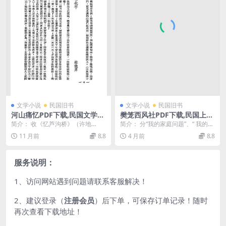
文学小说
民国旧书
文学小说
民国旧书
河山痛忆PDF下载,民国文学散
樊笼西风社PDF下载,民国上海
文集
西风社散文集
简介： 收《忆芦沟桥》（许地
简介： 分“我的家庭问题”、“ 我的婚
山），《江南的记忆》（丽尼），
姻问题”两辑，收征文28篇。书前有
11 月前
8.8
4 月前
8.8
《告缘缘堂在天之灵》（...
编者的《...
服务说明：
1、访问网站遇到问题请联系客服解决！
2、建议登录（
注册会员
）后下单，可保存订单记录！随时
再次查看下载地址！