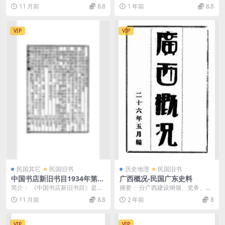
运动研究史料
合会与太原学生会的两次宣言书、
活 三 人类的血脉 四...
11 月前
8.8
1 年前
8.8
函件46份、电文1...
VIP
VIP
民国其它
民国旧书
历史地理
民国旧书
中国书店新旧书目1934年第十
广西概况-民国广东史料
四卷PDF下载,民国中国书店出
简介： 《中国书店新旧书目》是民
摘要： 分广西建设纲领、党务、行
版研究史料
国时期上海中国书店编印的一部重
政设施、军事、经济、交通等6篇。
11 月前
8.8
2 年前
8
要图书目录，由陈乃...
书首李宗仁、白崇...
VIP
VIP