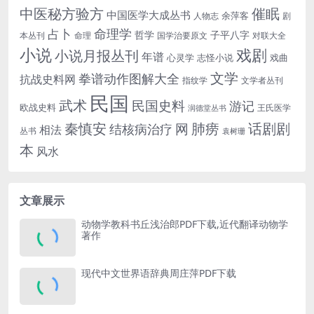
中医秘方验方
催眠
中国医学大成丛书
余萍客
人物志
剧
命理学
占卜
哲学
子平八字
本丛刊
命理
国学治要原文
对联大全
小说
戏剧
小说月报丛刊
年谱
心灵学
志怪小说
戏曲
文学
拳谱动作图解大全
抗战史料网
指纹学
文学者丛刊
民国
武术
民国史料
游记
欧战史料
王氏医学
润德堂丛书
话剧剧
秦慎安
网
肺痨
结核病治疗
相法
丛书
袁树珊
本
风水
文章展示
动物学教科书丘浅治郎PDF下载,近代翻译动物学
著作
现代中文世界语辞典周庄萍PDF下载