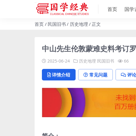
首页
国学
首页
民国旧书
历史地理
正文
中山先生伦敦蒙难史料考订罗
2025-06-24
历史地理
民国旧书
66
详情介绍
常见问题
评
简介：