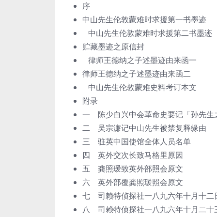
序
中山先生伦敦蒙难时求援第一书墨迹
中山先生伦敦蒙难时求援第二书墨迹
贮藏墨迹之原信封
律师王德纳之子述墨迹由来函一
律师王德纳之子述墨迹由来函二
中山先生伦敦蒙难史料考订本文
附录
一 陈少白兴中会革命史要记「孙先生
二 吴宗濂记中山先生被禁复释缘由
三 驻英中国使馆全体人员名单
四 英外交次长致马格里原因
五 龚照瑗致英外部照会原文
六 英外部覆龚照瑗照会原文
七 司赖特侦探社一八九六年十月十二
八 司赖特侦探社一八九六年十月二十