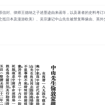
原信封、律师王德纳之子述墨迹由来函等，以及著者的史料考订
之抵日本及漫游欧美》、吴宗濂记中山先生被禁复释缘由、英外