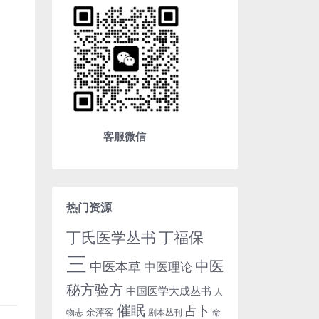
客服微信
热门资源
丁氏医学丛书
丁福保
三
中医
中医本草
中医理论
秘方验方
中国医学大成丛书
人
催眠
占卜
余萍客
物志
剧本丛刊
命