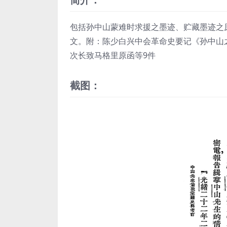
包括孙中山蒙难时求援之墨迹、贮藏墨迹之
文。附：陈少白兴中会革命史要记《孙中山
次长致马格里原函等9件
截图：