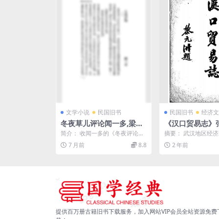
文学小说
民国旧书
民国旧书
经济文
冬夜草儿评论闻一多,梁实
《汉口贸易志》
秋PDF下载,民国新体诗集
戊午学会-民国七
简介： 收闻一多的《冬夜评论》
摘要： 武汉地区经
评论集
918.10]-pdf
和梁实秋的《草儿评论》两篇论
主要叙述汉口地区贸
7 月前
8.8
2 年前
文，分别评论俞平伯的《...
物输出输入概况，分6章
提供百万册古籍旧书下载服务，加入网站VIP会员全站资源免费