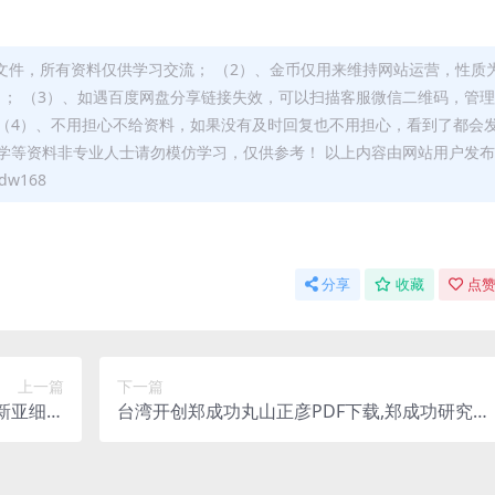
文件，所有资料仅供学习交流； （2）、金币仅用来维持网站运营，性质
）； （3）、如遇百度网盘分享链接失效，可以扫描客服微信二维码，管
（4）、不用担心不给资料，如果没有及时回复也不用担心，看到了都会
学等资料非专业人士请勿模仿学习，仅供参考！ 以上内容由网站用户发
w168
分享
收藏
点赞
上一篇
下一篇
,新亚细亚
台湾开创郑成功丸山正彦PDF下载,郑成功研究史
学会丛书
料