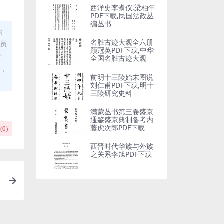
西洋史李翥仪,梁柏年
PDF下载,民国法政丛
编丛书
为
名胜古迹大观全六册
理员
顾冠英PDF下载,中华
发
全国名胜古迹大观
布，
前明十三陵始末图说
刘仁甫PDF下载,明十
三陵研究史料
满蒙丛书第三卷盛京
通鉴盛京典制备考内
藤虎次郎PDF下载
(
0
)
西晋时代华族与外族
之关系李旭PDF下载