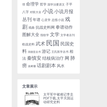
命理学
哲学
子平
理
国学治要原文
小说
小说月报
八字
对联大全
戏
丛刊
年谱
心灵学
志怪小说
剧
拳谱动作
抗战史料网
戏曲
文学
图解大全
指纹学
文学者丛刊
民国
武术
民国史
欧战史料
料
游记
相
王氏医学丛书
润德堂丛书
秦慎安
网
肺
结核病治疗
法
话剧剧本
痨
风水
袁树珊
文章展示
太平军中被难记李圭
PDF下载,太平天国运
动研究史料