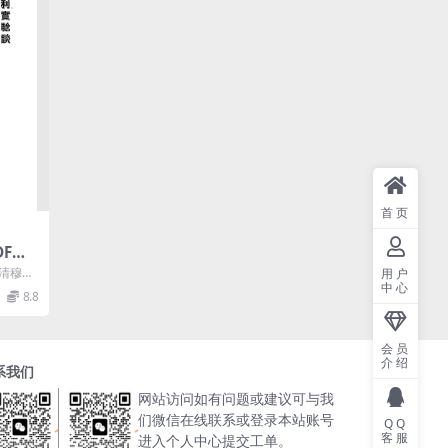
首页
F下
料
王清穆作
用户
中心
筑堤
8.8
.
会员
介绍
系我们
网站访问如有问题或建议可与我
们微信在线联系或登录本站账号
QQ
客服
进入个人中心提交工单。