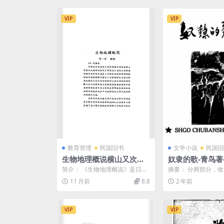
VIP
VIP
教育管理
民国旧书
文学小说
民国旧
生物地理概说横山又次郎P
奴隶的歌-青鸟著
DF下载,生物地理学研究著
社
简介： 《生物地理概说》是日本
摘要： 分两部分，
作
学者横山又次郎的经典著作中译
《别离》、《雨声里
11 月前
8.8
2 年前
本，由张资平、黄嘉今翻...
名英雄》、《都市的新年
VIP
VIP