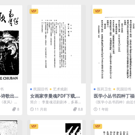
VIP
VIP
书
民国旧书
艺术戏剧
医药卫生
民国旧书
-诗歌出版
女画家李曼魂PDF下载,李
医学小丛书四种丁福
曼魂话剧剧本
F下载，丁氏医学丛
收《夜风》、
简介： 李曼魂话剧剧本，多幕
《医学小丛书四种》由近
》、《悼无
剧。 截图： 目录：
著名医学家、翻译家丁福保
8
11 月前
8.8
1 年前
...
74—1952）于20...
VIP
VIP