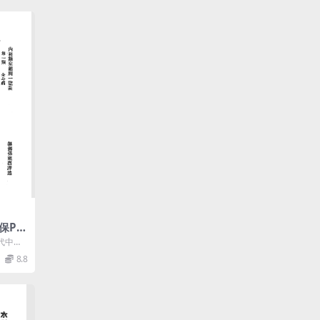
保PD
书
代中国
（18
8.8