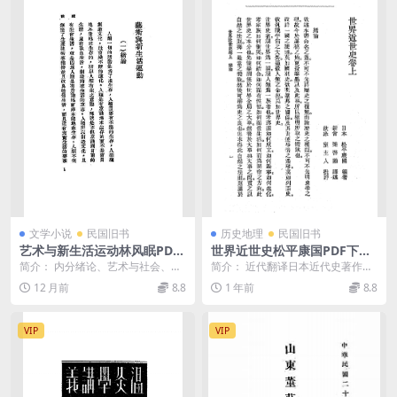
文学小说
民国旧书
历史地理
民国旧书
艺术与新生活运动林风眠PDF
世界近世史松平康国PDF下载,
下载
日本近代史著作
简介： 内分绪论、艺术与社会、艺
简介： 近代翻译日本近代史著作，
术家与生活、艺术家的新生活、结
松平康国著，梁启勋翻译，梁启超
12 月前
8.8
1 年前
8.8
论五部分 截图： ...
批。 截图： 目录...
VIP
VIP