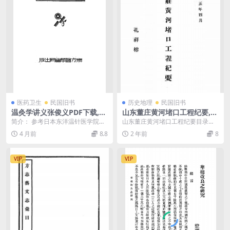
医药卫生
民国旧书
历史地理
民国旧书
温灸学讲义张俊义PDF下载,民
山东董庄黄河堵口工程纪要,孔
国温灸学教程
祥榕编,黄河治理史料
简介： 参考日本东洋温针医学院院
山东董庄黄河堵口工程纪要目录
长坂本贡氏的温灸学讲义，本多、
一、决口情形 二、堵口原则之决定
4 月前
8.8
2 年前
8
区显二氏温灸学讲义...
三丶堵口计划之改...
VIP
VIP