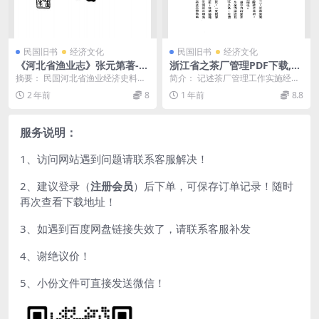
民国旧书
经济文化
民国旧书
经济文化
《河北省渔业志》张元第著-河
浙江省之茶厂管理PDF下载,民
北省立水产专科学校出版委员
国浙江茶叶史料
摘要： 民国河北省渔业经济史料。
简介： 记述茶厂管理工作实施经
会-民国25[1936]-pdf古籍下
河北省渔业志pdf下载 截图： 服务
过、工作效果、农商盈亏状况、今
2 年前
8
1 年前
8.8
载
说明： （1...
后展望。附录茶厂管理...
服务说明：
1、访问网站遇到问题请联系客服解决！
2、建议登录（
注册会员
）后下单，可保存订单记录！随时
再次查看下载地址！
3、如遇到百度网盘链接失效了，请联系客服补发
4、谢绝议价！
5、小份文件可直接发送微信！