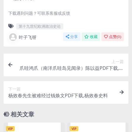
下载遇到问题？可联系客服或反馈
第十九世纪欧洲政治史论
叶子飞呀
分享
收藏
点赞(
0
)
上一篇
爪哇鸿爪（南洋爪哇岛见闻录）陈以益PDF下载,民
国外国游记
下一篇
杨效春先生被难经过钱焕文PDF下载,杨效春史料
相关文章
VIP
VIP