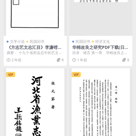
文学小说
民国旧书
民国旧书
经济文化
《方志艺文志汇目》李濂镗编-
华棉改良之研究PDF下载(日)
pdf古籍下载
驹井德三原著，民国棉业史料
摘要： 十九个省府县志中的艺文志
目录 绪言 第一章 华棉改良之意
汇目。共收800余种。列出志书名
义 第一节 世界需给棉花之大势...
2 年前
8
1 年前
8
称、卷数、艺文志...
VIP
VIP