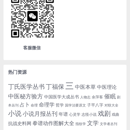
客服微信
热门资源
三
丁氏医学丛书
丁福保
中医本草
中医理论
中医秘方验方
催眠
中国医学大成丛书
余萍客
人物志
剧
命理学
占卜
哲学
子平八字
本丛刊
命理
国学治要原文
对联大全
小说
戏剧
小说月报丛刊
年谱
心灵学
志怪小说
戏曲
文学
拳谱动作图解大全
抗战史料网
指纹学
文学者丛刊