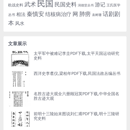
民国
武术
民国史料
游记
欧战史料
王氏医学
润德堂丛书
话剧剧
秦慎安
网
肺痨
结核病治疗
相法
丛书
袁树珊
本
风水
文章展示
太平军中被难记李圭PDF下载,太平天国运动研究
史料
西洋史李翥仪,梁柏年PDF下载,民国法政丛编丛书
名胜古迹大观全六册顾冠英PDF下载,中华全国名
胜古迹大观
前明十三陵始末图说刘仁甫PDF下载,明十三陵研
究史料