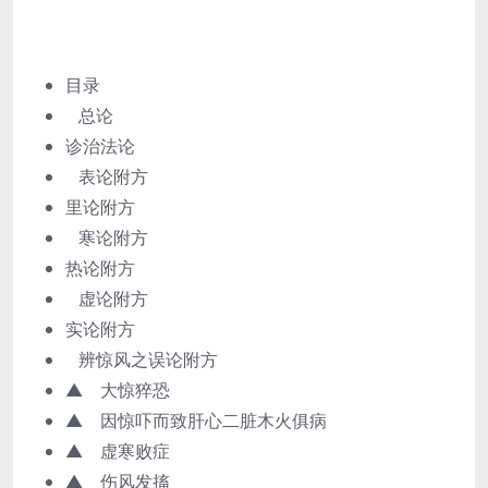
目录
总论
诊治法论
表论附方
里论附方
寒论附方
热论附方
虚论附方
实论附方
辨惊风之误论附方
▲ 大惊猝恐
▲ 因惊吓而致肝心二脏木火俱病
▲ 虚寒败症
▲ 伤风发搐