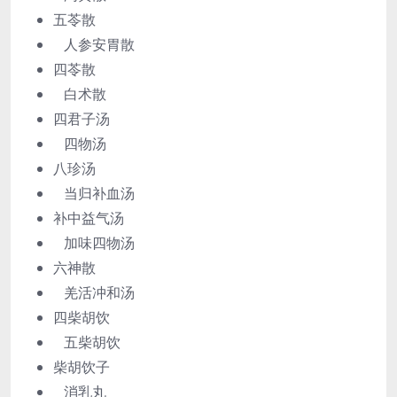
五苓散
人参安胃散
四苓散
白术散
四君子汤
四物汤
八珍汤
当归补血汤
补中益气汤
加味四物汤
六神散
羌活冲和汤
四柴胡饮
五柴胡饮
柴胡饮子
消乳丸