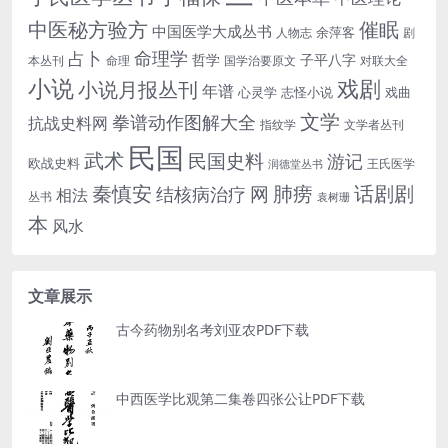
中医秘方验方
催眠
中国医学大成丛书
余萍客
人物志
剧
命理学
占卜
哲学
子平八字
本丛刊
命理
国学治要原文
对联大全
小说
戏剧
小说月报丛刊
年谱
心灵学
志怪小说
戏曲
文学
拳谱动作图解大全
抗战史料网
指纹学
文学者丛刊
民国
武术
民国史料
游记
欧战史料
王氏医学
润德堂丛书
话剧剧
秦慎安
网
肺痨
结核病治疗
相法
丛书
袁树珊
本
风水
文章展示
古今药物别名考刘亚农PDF下载
中西医学比观第二集卷四张公让PDF下载