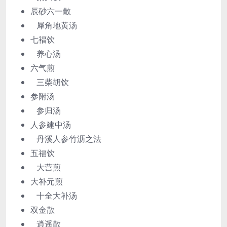
辰砂六一散
犀角地黄汤
七褔饮
养心汤
六气煎
三柴胡饮
参附汤
参归汤
人参建中汤
丹溪人参竹沥之法
五福饮
大营煎
大补元煎
十全大补汤
双金散
逍遥散