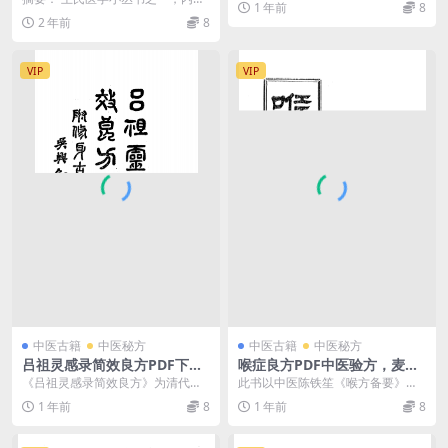
1 年前
8
35]-pdf古籍下载
分：内经方歌括、金匮方歌括及伤
2 年前
8
寒方歌括3卷。经方捷...
VIP
VIP
中医古籍
中医秘方
中医古籍
中医秘方
吕祖灵感录简效良方PDF下
喉症良方PDF中医验方，麦秀
载，谈文灴著
岐编
《吕祖灵感录简效良方》为清代医
此书以中医陈铁笙《喉方备要》一
家谈文灴（字东亭）辑录的丹道医
书为蓝本，改编更名刊印
1 年前
8
1 年前
8
学验方集，成书于乾隆...