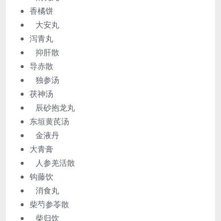
香橘饼
大安丸
泻青丸
抑肝散
导赤散
独参汤
茯神汤
辰砂抱龙丸
东垣黄芪汤
金液丹
大青膏
人参羌活散
钩藤饮
消食丸
柴芍参苓散
柴归饮