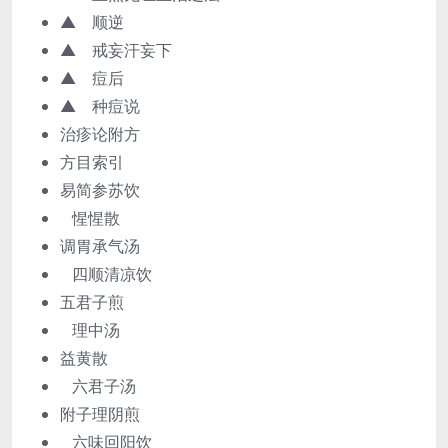
▲ 顺逆
▲ 戒妄汗妄下
▲ 痘后
▲ 种痘说
治疹论附方
方目索引
易简参苏饮
惺惺散
调胃承气汤
四顺清凉饮
五君子煎
理中汤
益黄散
六君子汤
附子理阴煎
六味回阳饮