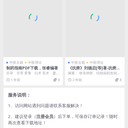
中医古籍
中医理论
中医古籍
中医理论
制药指南PDF下载，张睿编著
《抗痨》刘德启[等]著-抗痨出
版部-民国30[1941]-肺痨治疗
目录 甘草 黄耆 白术 苍术 萎蕤
摘要： 收录肺痨、结核病的发病原
下载
芍药 丹皮 肉苁蓉 ...
理及治疗方法。抗痨pdf下载 截
1 年前
8
2 年前
8
图： 服务说明：...
服务说明：
1、访问网站遇到问题请联系客服解决！
2、建议登录（
注册会员
）后下单，可保存订单记录！随时
再次查看下载地址！