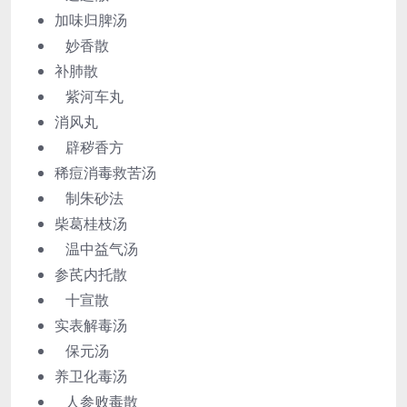
加味归脾汤
妙香散
补肺散
紫河车丸
消风丸
辟秽香方
稀痘消毒救苦汤
制朱砂法
柴葛桂枝汤
温中益气汤
参芪内托散
十宣散
实表解毒汤
保元汤
养卫化毒汤
人参败毒散