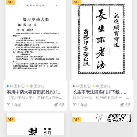
VIP
VIP
中医其它
中医古籍
中医其它
中医古籍
实用中药大要宫田武雄PDF下
长生不老法顾实PDF下载，民
载
国养生保健法
《实用中药大要》 是日本汉方医学
目录 第一篇 精神的不老法 一 老
家宫田武雄于1930年编著的中药学
者何 二 与少年同居之利益 ...
1 年前
8.8
1 年前
8.8
实用指南（东京...
VIP
VIP