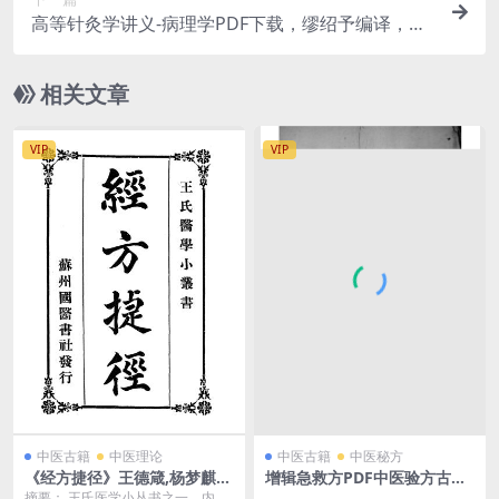
高等针灸学讲义-病理学PDF下载，缪绍予编译，针
灸自学
相关文章
VIP
VIP
中医古籍
中医理论
中医古籍
中医秘方
《经方捷径》王德箴,杨梦麒
增辑急救方PDF中医验方古籍
著-国医编译馆-民国廿四年[19
下载
摘要： 王氏医学小丛书之一，内