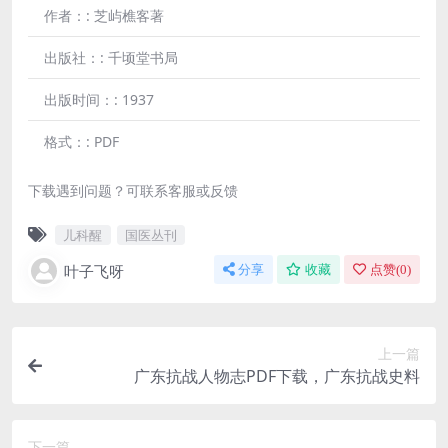
作者：:
芝屿樵客著
出版社：:
千顷堂书局
出版时间：:
1937
格式：:
PDF
下载遇到问题？可联系客服或反馈
儿科醒
国医丛刊
叶子飞呀
分享
收藏
点赞(
0
)
上一篇
广东抗战人物志PDF下载，广东抗战史料
下一篇