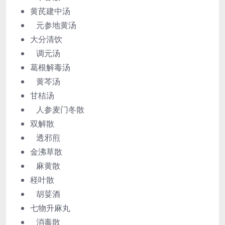
黄芪建中汤
元参地黄汤
大分清饮
调元汤
葛根解毒汤
黄芩汤
甘桔汤
人参麦门冬散
双解散
透邪煎
金沸草散
麻黄散
柽叶散
胡荽酒
七物升麻丸
消毒散