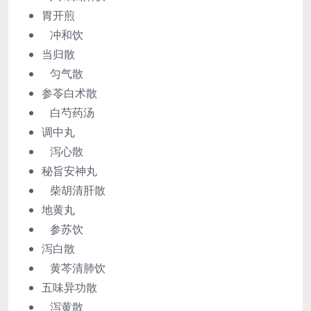
胃开煎
冲和饮
当归散
匀气散
参苓白术散
白芍药汤
调中丸
泻心散
秘旨安神丸
柴胡清肝散
地黄丸
参苏饮
泻白散
黄芩清肺饮
五味异功散
泻黄散