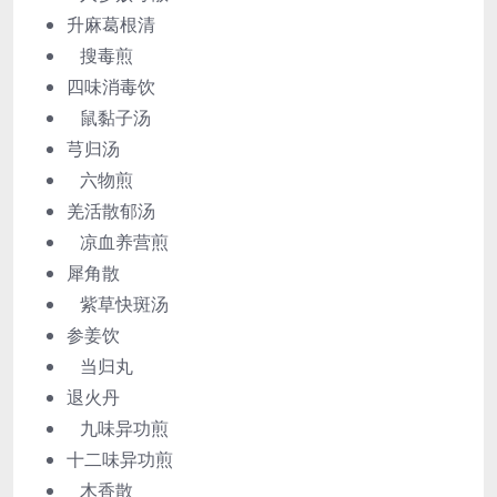
升麻葛根清
搜毒煎
四味消毒饮
鼠黏子汤
芎归汤
六物煎
羌活散郁汤
凉血养营煎
犀角散
紫草快斑汤
参姜饮
当归丸
退火丹
九味异功煎
十二味异功煎
木香散