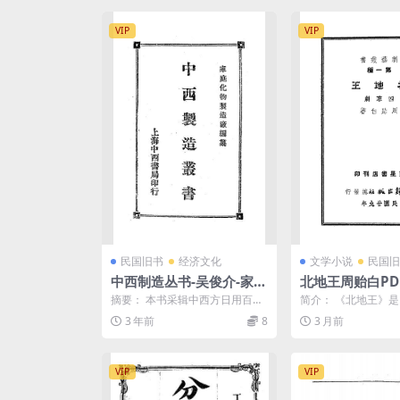
VIP
VIP
民国旧书
经济文化
文学小说
民国旧
中西制造丛书-吴俊介-家庭
北地王周贻白PD
化物制造厂
怡白剧作集
摘要： 本书采辑中西方日用百货
简介： 《北地王》
类商品，详细介绍生产工艺及制
名戏曲史家、剧作家
3 年前
8
3 月前
作流程，包括工艺品、化...
的一部话剧。该作品以三
VIP
VIP