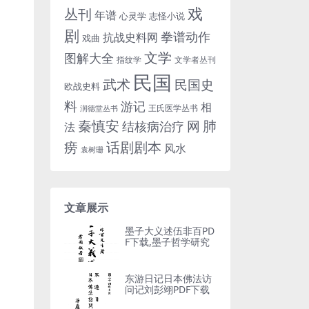
戏
丛刊
年谱
心灵学
志怪小说
剧
拳谱动作
抗战史料网
戏曲
文学
图解大全
指纹学
文学者丛刊
民国
武术
民国史
欧战史料
料
游记
相
王氏医学丛书
润德堂丛书
秦慎安
网
肺
结核病治疗
法
话剧剧本
痨
风水
袁树珊
文章展示
墨子大义述伍非百PD
F下载,墨子哲学研究
东游日记日本佛法访
问记刘彭翊PDF下载