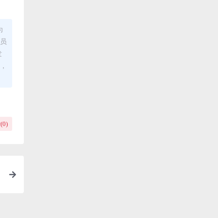
为
理员
发
布，
(
0
)