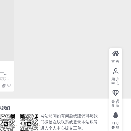
首页
一卷
载,中
作家联盟
用户
研究
中心
，收三
8.8
会员
介绍
系我们
网站访问如有问题或建议可与我
们微信在线联系或登录本站账号
QQ
客服
进入个人中心提交工单。