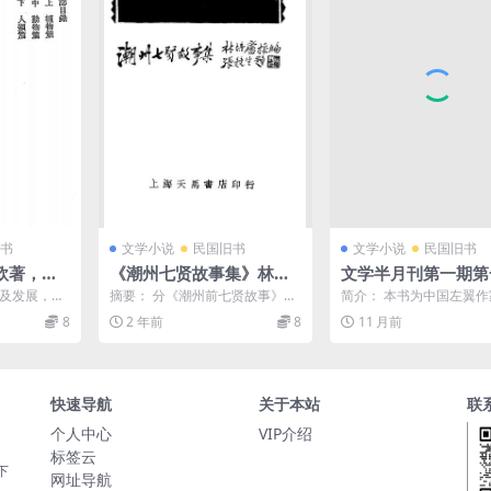
书
文学小说
民国旧书
文学小说
民国旧书
欧著，章
《潮州七贤故事集》林培
文学半月刊第一期第
下载
庐编辑-上海天马书店-民国
瞿秋白,冯雪峰PDF下
源及发展，内
摘要： 分《潮州前七贤故事》、
简介： 本书为中国左翼
25[1936]-pdf古籍下载
国左翼作家联盟出版
3篇。物种志
《潮州嘉靖四俊子故事》、《潮
的机关刊物，瞿秋白主编
8
2 年前
8
11 月前
州后七贤故事》、《潮州...
篇文学理论，即署名“同...
史料
快速导航
关于本站
联
个人中心
VIP介绍
标签云
下
网址导航