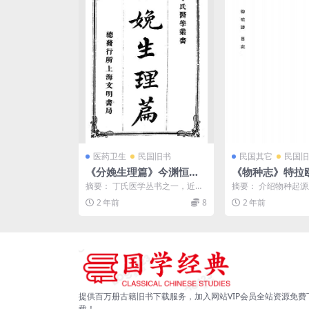
医药卫生
民国旧书
民国其它
民国旧
《分娩生理篇》今渊恒寿
《物种志》特拉
著，丁福保译-文明书局-宣
宗元译-pdf古籍
摘要： 丁氏医学丛书之一，近代
摘要： 介绍物种起
统2[1910]-pdf古籍下载
翻译产科学著作，丁福保译。分
分植物，动物，人类
2 年前
8
2 年前
娩生理篇pdf下载 截...
pdf下载 截图： ...
提供百万册古籍旧书下载服务，加入网站VIP会员全站资源免费
载！