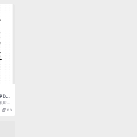
DF
，礼即圣
以义，
8.8
.