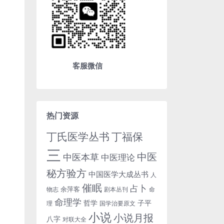
客服微信
热门资源
丁氏医学丛书
丁福保
三
中医
中医本草
中医理论
秘方验方
中国医学大成丛书
人
催眠
占卜
余萍客
物志
剧本丛刊
命
命理学
哲学
子平
理
国学治要原文
小说
小说月报
八字
对联大全