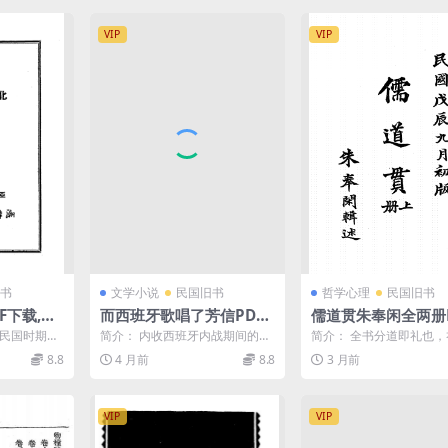
VIP
VIP
书
文学小说
民国旧书
哲学心理
民国旧书
F下载,周
而西班牙歌唱了芳信PDF
儒道贯朱奉闲全两册P
下载
下载
是民国时期著
简介： 内收西班牙内战期间的战
简介： 全书分道即礼也
周贻白创作
斗歌谣51首。卷首有M.J.Benard
人中道，仁为道本，处仁
8.8
4 月前
8.8
3 月前
...
ete和R...
行义以礼，复礼归仁，仁..
VIP
VIP