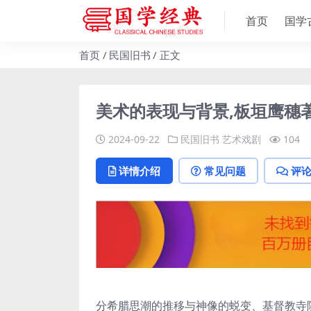
首页
国学
首页
民国旧书
正文
美术的表现与背景,板垣鹰穗著
2024-09-22
民国旧书
艺术戏剧
104
详情介绍
常见问题
评
分希腊思潮的推移与神像的蜕变、基督教寺