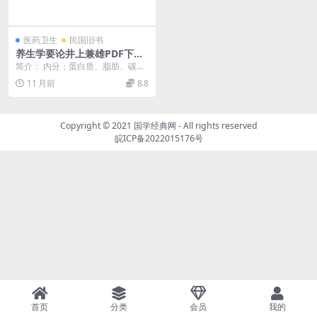
医药卫生
民国旧书
养生学要论井上兼雄PDF下载,
养生学研究
简介： 内分；蛋白质、脂肪、碳水
化合物、无机盐类等6章。从营养学
11 月前
8.8
角度介绍养生防病...
Copyright © 2021
国学经典网
- All rights reserved
皖ICP备2022015176号
首页
分类
会员
我的