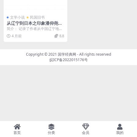
文学小说
民国旧书
从辽宁到日本之印象潘仰尧PD
F下载
简介： 记录了作者从中国辽宁地区
前往日本的行程与见闻，该书写于1
4 月前
8.8
931年，正值日...
Copyright © 2021
国学经典网
- All rights reserved
皖ICP备2022015176号
首页
分类
会员
我的