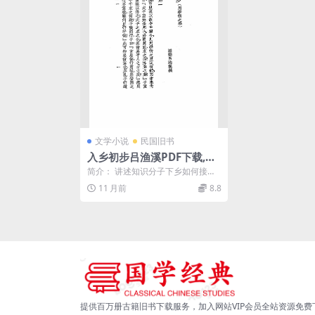
文学小说
民国旧书
入乡初步吕渔溪PDF下载,民
国文化青年入乡指南
简介： 讲述知识分子下乡如何接人
待物等。分绪论、持志、度量、立
11 月前
8.8
信、持己、接物、权...
提供百万册古籍旧书下载服务，加入网站VIP会员全站资源免费