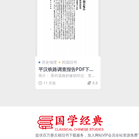
历史地理
民国旧书
平汉铁路调查报告PDF下载,
民国平汉铁路研究史料
简介： 系对该路的修筑经过、里
程、路况、管理机关、员工组织、
11 月前
8.8
设备经营、警卫及沿线...
提供百万册古籍旧书下载服务，加入网站VIP会员全站资源免费