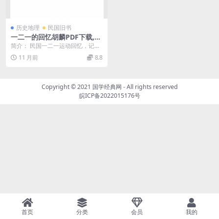
历史地理
民国旧书
一二一的回忆胡麟PDF下载,一
二一运动研究史料
简介： 民国一二一运动回忆，记录
惨案发生的经过，是研究一二一运
11 月前
8.8
动的珍贵史料。 截...
Copyright © 2021
国学经典网
- All rights reserved
皖ICP备2022015176号
首页
分类
会员
我的