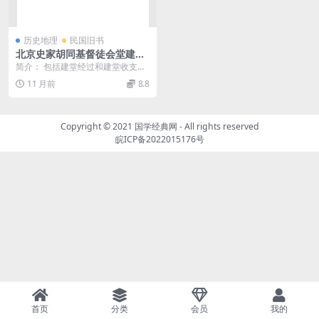
历史地理
民国旧书
北京史家胡同基督徒会堂建堂
报告PDF下载,史家胡同基督徒
简介： 包括建堂经过和建堂收支报
会堂研究史料
告两部分 截图： 目录：
11 月前
8.8
Copyright © 2021
国学经典网
- All rights reserved
皖ICP备2022015176号
首页
分类
会员
我的