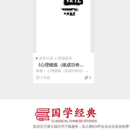
文学小说
民国旧书
《心理锻炼（续成功奇
径）》冯洪编译-激流书店-1
摘要： 心理锻炼（续成功奇径），
940-pdf古籍下载
分5编：认识自己的8个方法，怎样
2 年前
8
踏上成功之路，处...
提供百万册古籍旧书下载服务，加入网站VIP会员全站资源免费