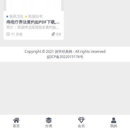
医药卫生
民国旧书
痔疮疗养法黄灼如PDF下载,痔
疮治疗研究
简介： 民国华北医院院长黄灼如所
著《痔疮疗养法》，从痔疮的治病
11 月前
8.8
原因分析治疗及预防...
Copyright © 2021
国学经典网
- All rights reserved
皖ICP备2022015176号
首页
分类
会员
我的