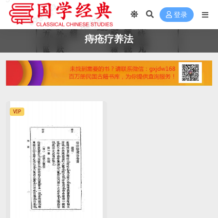
登录
痔疮疗养法
VIP