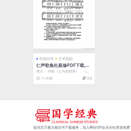
民国旧书
艺术戏剧
仁声歌集杜庭修PDF下载,民
国歌曲谱集
简介： 内收《人与自然界》、《全
国运动大会会歌》、《星空》、All t
11 月前
8.8
hroug...
提供百万册古籍旧书下载服务，加入网站VIP会员全站资源免费