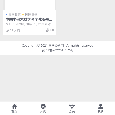
民国其它
民国旧书
中国中部木材之强度试验朱会
芳,陆志鸿PDF下载,民国木材
简介： 20世纪30年代，中国因对国
学科研究史料
产木材性质认知不足，导致铁路轨
11 月前
8.8
枕等工业用材严...
Copyright © 2021
国学经典网
- All rights reserved
皖ICP备2022015176号
首页
分类
会员
我的