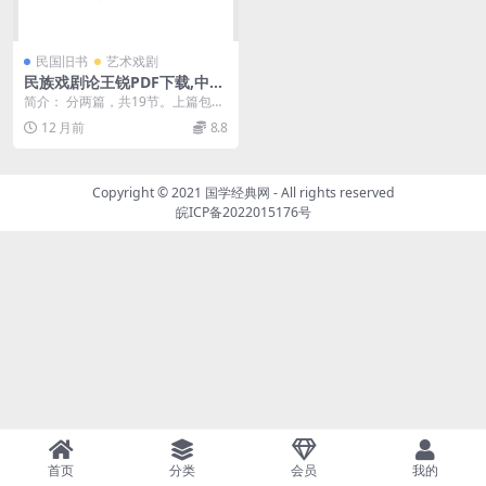
民国旧书
艺术戏剧
民族戏剧论王锐PDF下载,中国
民族戏剧研究
简介： 分两篇，共19节。上篇包括
戏剧艺术的本质、戏剧与民族、民
12 月前
8.8
族戏剧的内容与形...
Copyright © 2021
国学经典网
- All rights reserved
皖ICP备2022015176号
首页
分类
会员
我的