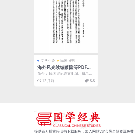
文学小说
民国旧书
海外风光续编萧隆等PDF下
载,民国国外游记译著
简介： 民国游记译文汇编。辑录
《格林兰之今昔》、《拉伯兰人的
12 月前
8.8
生活》、《芬兰民族性...
提供百万册古籍旧书下载服务，加入网站VIP会员全站资源免费