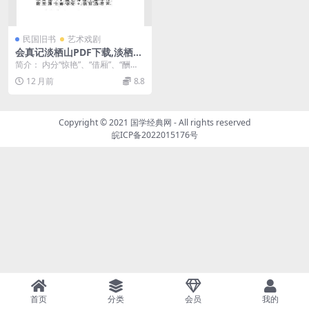
民国旧书
艺术戏剧
会真记淡栖山PDF下载,淡栖山
剧作集,京剧会真记
简介： 内分“惊艳”、“借厢”、“酬
韵”、“闹斋”等12幕。书前有“会真记
12 月前
8.8
本事”...
Copyright © 2021
国学经典网
- All rights reserved
皖ICP备2022015176号
首页
分类
会员
我的