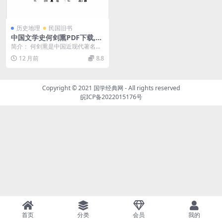
历史地理
民国旧书
中国文学史何剑熏PDF下载,中
国文学史研究
简介： 何剑熏是中国近现代著名学
者，专研中国文学史与楚辞，代表
12 月前
8.8
作包括《中国文学史...
Copyright © 2021
国学经典网
- All rights reserved
皖ICP备2022015176号
首页
分类
会员
我的