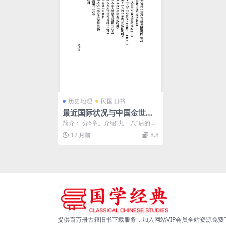
历史地理
民国旧书
最近国际状况与中国金世培P
DF下载,近代中国国际形势研
简介： 分6章。介绍“九一八”后的国
究
际概况，帝国主义及其势力，国际
12 月前
8.8
联盟与中日交涉...
提供百万册古籍旧书下载服务，加入网站VIP会员全站资源免费