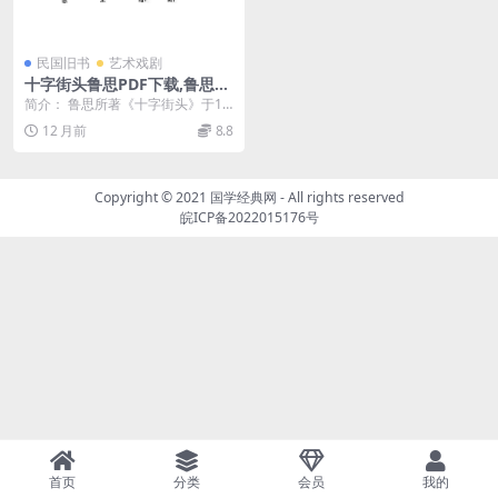
民国旧书
艺术戏剧
十字街头鲁思PDF下载,鲁思剧
作集,剧本丛刊第一集
简介： 鲁思所著《十字街头》于19
47年由上海世界书局首次出版，早
12 月前
8.8
于其另一著作《...
Copyright © 2021
国学经典网
- All rights reserved
皖ICP备2022015176号
首页
分类
会员
我的