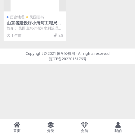
历史地理
民国旧书
山东省建设厅小清河工程局职
员录PDF下载,民国山东小清河
简介： 民国山东小清河水利治理研
水利治理研究史料
究史料，收录山东省建设厅小清河
1 年前
8.8
工程局职员姓名、籍...
Copyright © 2021
国学经典网
- All rights reserved
皖ICP备2022015176号
首页
分类
会员
我的