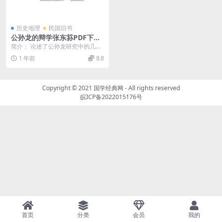
历史地理
民国旧书
公孙龙的辩学张东荪PDF下载,
公孙龙研究著作,燕京学报抽印
简介： 论述了公孙龙研究中的几个
本
问题：一、关于公孙龙子有无中心
1 年前
8.8
思想问题，作者认为...
Copyright © 2021
国学经典网
- All rights reserved
皖ICP备2022015176号
首页
分类
会员
我的