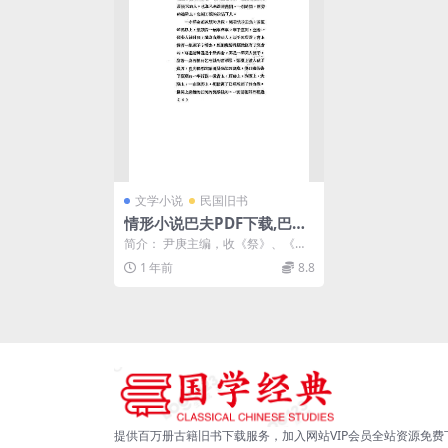
文学小说
民国旧书
情形小说巴夫PDF下载,巴夫
短篇小说集,天马丛书
简介： 尹庚主编，收《祭》、《捣
乱》等7篇小说 截图： 目录： 祭
1 年前
8.8
捣乱 ...
提供百万册古籍旧书下载服务，加入网站VIP会员全站资源免费