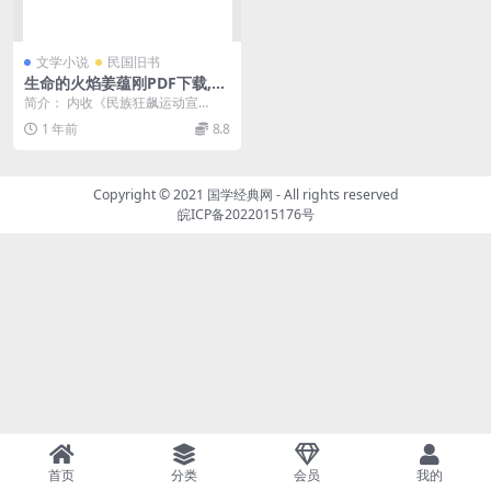
文学小说
民国旧书
生命的火焰姜蕴刚PDF下载,姜
蕴刚哲学研究
简介： 内收《民族狂飙运动宣
言》、《狂放论》、《新野蛮主
1 年前
8.8
义》、《生命的文学》等1...
Copyright © 2021
国学经典网
- All rights reserved
皖ICP备2022015176号
首页
分类
会员
我的