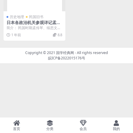
历史地理
民国旧书
日本各政治机关参观详记孟传
琴PDF下载,民国日本政治制度
简介： 民国时期孟传琴、续思文、
考察报告
唐文源、王皋、罗邦俊、李鸣鹿、
1 年前
8.8
刘庭春、赵世清等著...
Copyright © 2021
国学经典网
- All rights reserved
皖ICP备2022015176号
首页
分类
会员
我的