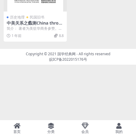
历史地理
民国旧书
中美关系之蠡测China throg
h the American window安
简介： 著者为美驻华商务参赞。本
立德(Julean Arnold),民国中
书介绍中美经济上的异同，中美关
1 年前
8.8
美关系研究史料
系特点及贸易要 截...
Copyright © 2021
国学经典网
- All rights reserved
皖ICP备2022015176号
首页
分类
会员
我的