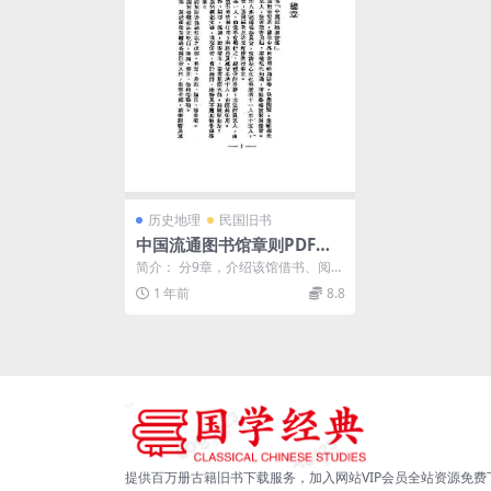
历史地理
民国旧书
中国流通图书馆章则PDF下
载,民国时期中国流通图书馆
简介： 分9章，介绍该馆借书、阅览
史料
室、研究室、读书辅导、捐赠图
1 年前
8.8
书、寄存图书，并有...
提供百万册古籍旧书下载服务，加入网站VIP会员全站资源免费