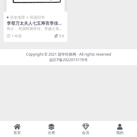
历史地理
民国旧书
李母万太夫人七五寿言李佳PD
F下载,京兆尹公署秘书李健史
简介： 民国时期李佳、李健之母万
料
氏寿言集，李健曾供职中华懋业银
1 年前
8.8
行和京兆尹公署秘书...
Copyright © 2021
国学经典网
- All rights reserved
皖ICP备2022015176号
首页
分类
会员
我的