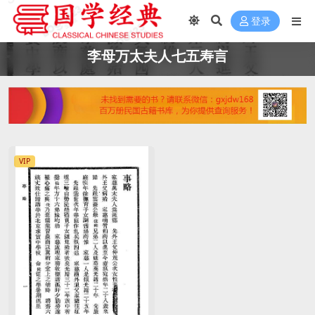
登录
李母万太夫人七五寿言
VIP