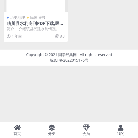
历史地理
民国旧书
临川县水利专刊PDF下载,民国
临川县水利史料
简介： 介绍该县兴建水利情况。包
括摄影、章则、图表、筑堤、闸管
1 年前
8.8
工程等 截图： 目...
Copyright © 2021
国学经典网
- All rights reserved
皖ICP备2022015176号
首页
分类
会员
我的