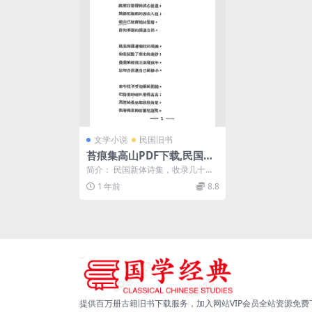
文学小说
民国旧书
苔痕集高山PDF下载,民国近
体诗集
简介： 民国新体诗集，收录几十首
近体诗，著者高山资料不详。 截
1 年前
8.8
图： 目录： 上集...
提供百万册古籍旧书下载服务，加入网站VIP会员全站资源免费