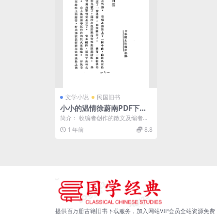
文学小说
民国旧书
小小的温情徐蔚南PDF下载,
民国外国散文诗集
简介： 收编者创作的散文及编者翻
译日本国木田独步、法国波德莱
1 年前
8.8
尔、俄国屠格涅夫、丹...
提供百万册古籍旧书下载服务，加入网站VIP会员全站资源免费