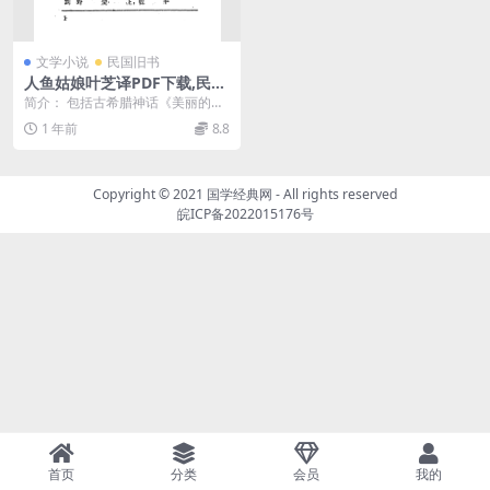
文学小说
民国旧书
人鱼姑娘叶芝译PDF下载,民国
欧美神话故事
简介： 包括古希腊神话《美丽的国
土》、《神的世界》、《阿林普斯
1 年前
8.8
山》、《火的力量》...
Copyright © 2021
国学经典网
- All rights reserved
皖ICP备2022015176号
首页
分类
会员
我的