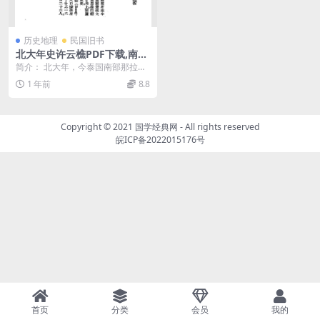
历史地理
民国旧书
北大年史许云樵PDF下载,南洋
历史研究
简介： 北大年，今泰国南部那拉提
瓦、北大年、也拉三府，古称「北
1 年前
8.8
大年苏丹国」，此书...
Copyright © 2021
国学经典网
- All rights reserved
皖ICP备2022015176号
首页
分类
会员
我的