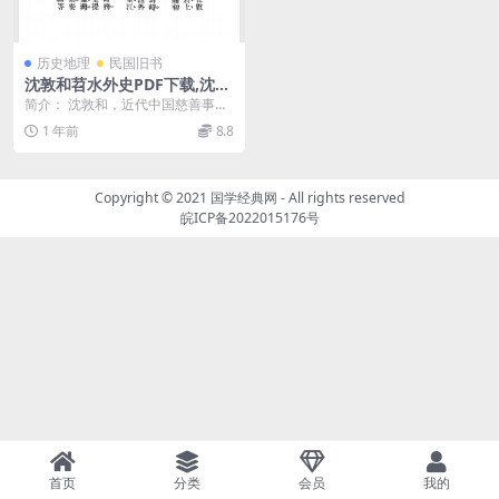
历史地理
民国旧书
沈敦和苕水外史PDF下载,沈敦
和史料
简介： 沈敦和，近代中国慈善事业
奠基人、中国红十字会创始人、外
1 年前
8.8
交家、实业家，共分...
Copyright © 2021
国学经典网
- All rights reserved
皖ICP备2022015176号
首页
分类
会员
我的