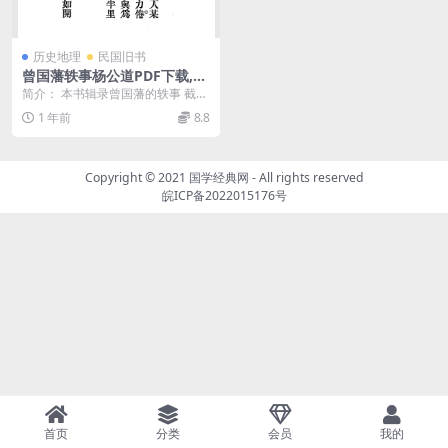
历史地理
民国旧书
曾国藩轶事杨公道PDF下载,曾
国藩史料
简介： 本书辑录曾国藩的轶事 截
图： 目录： 某孝廉之受窘 拍照...
1 年前
8.8
Copyright © 2021
国学经典网
- All rights reserved
皖ICP备2022015176号
首页
分类
会员
我的