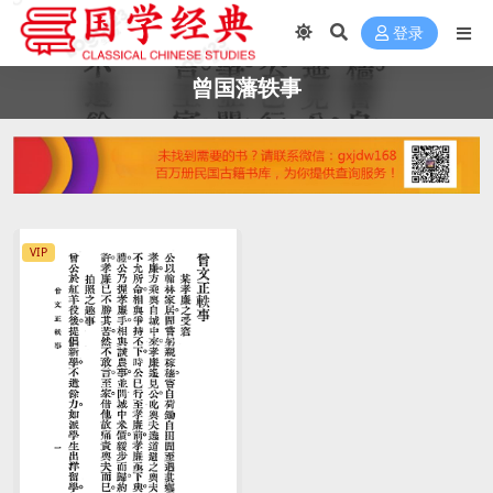
登录
曾国藩轶事
VIP