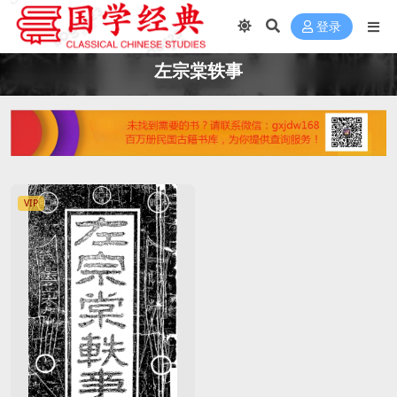
登录
左宗棠轶事
VIP