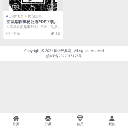
历史地理
民国旧书
左宗棠轶事杨公道PDF下载,左
宗棠史料
左宗棠轶闻趣事50则 目录 见赏
于陶文毅公 先发制人 ...
1 年前
8.8
Copyright © 2021
国学经典网
- All rights reserved
皖ICP备2022015176号
首页
分类
会员
我的