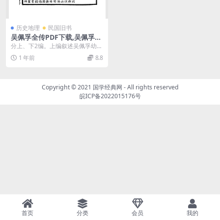
历史地理
民国旧书
吴佩孚全传PDF下载,吴佩孚史
料
分上、下2编。上编叙述吴佩孚幼年
学习、弃笔从军，直至直奉战争的
1 年前
8.8
历史；下编讲述有关...
Copyright © 2021
国学经典网
- All rights reserved
皖ICP备2022015176号
首页
分类
会员
我的