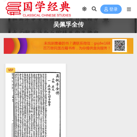
登录
吴佩孚全传
VIP