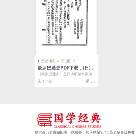
历史地理
民国旧书
欧罗巴通史PDF下载，(日)箕
作元八,(日)峰岸米造合纂，
《欧罗巴通史》是日本明治时期著
徐有成、胡景伊、唐人杰译
名史学家箕作元八与峰岸米造合纂
1 年前
8.8
的欧洲通史著作。全书...
提供百万册古籍旧书下载服务，加入网站VIP会员全站资源免费