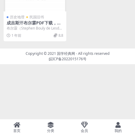
历史地理
民国旧书
成吉斯汗布尔霖PDF下载，蒙
古史料，成吉思汗史料
布尔霖（Stephen Bouly de Lesdai
n）（生卒年不详），20世...
1 年前
8.8
Copyright © 2021
国学经典网
- All rights reserved
皖ICP备2022015176号
首页
分类
会员
我的